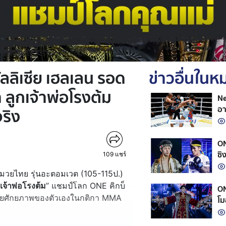
ลลิเซีย เฮลเลน รอด
ข่าวอื่นใน
า ลูกเจ้าพ่อโรงต้ม
Ne
อา
ริง
ON
ซิ
109
แชร์
มวยไทย รุ่นอะตอมเวต (105-115ป.)
กเจ้าพ่อโรงต้ม
” แชมป์โลก ONE คิกบ็
ON
ทายศักยภาพของตัวเองในกติกา MMA
โม