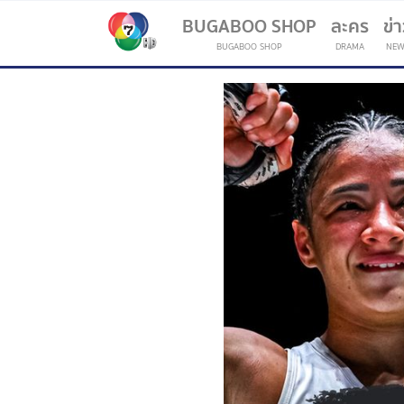
BUGABOO SHOP
ละคร
ข่
BUGABOO SHOP
DRAMA
NEW