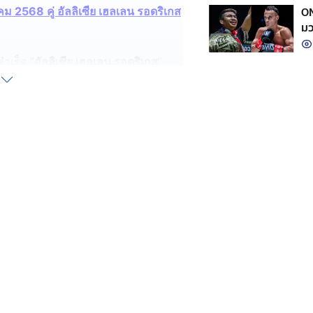
ON
ม 2568 คู่ อัลลิเซีย เฮลเลน รอดริเกส
มว
รอ
สำเร็จ “
อัลลิเซีย เฮลเลน รอดริเกส
”
อกาสที่จะวัดฝีมือกับ “
เพชรจีจ้า ลูก
ซิ่ง ก่อนจะเดินหน้าสู่เป้าหมายใหม่ใน
าก และฉันเองก็อยากสู้กับเธอเหมือนกัน
บอร์ 1 ของ ONE แต่ตอนนี้ในกติกา
ียมตัวข้ามสายไปลงแข่งในกติกา MMA
ง ๆ ไปบ้างแล้ว ส่วนมวยไทย ฉันจะกลับมา
งต่อเนื่อง ปิดเกมน็อก “โยฮันนา แพร์
ย่างเด็ดขาดในยก 3 ของศึก ONE Fight
งกันเข็มขัดได้เป็นครั้งที่ 4 พร้อมคว้า