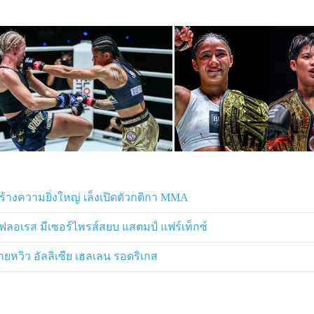
ท) ติดมือกลับบ้านได้ 2 ไฟต์ติดต่อกัน
ม่ครบยกอย่างสวยงาม ส่งให้ “
อัลลิเซีย
บไร้ข้อกังขา และพร้อมเดินหน้าสู่
่ในช่วงเตรียมความพร้อมทั้งทักษะ
เต็มไปด้วยความหลากหลาย
เฮลเลน รอดริเกส
” ยืนยันชัดเจนว่าพร้อม
เธออยากวัดฝีมือกับ “
เพชรจีจ้า ลูกเจ้า
 เพื่อพิสูจน์ว่าใครคือราชินี ONE
สร้างความยิ่งใหญ่ เล็งเปิดตัวกติกา MMA
รรจบกันเมื่อไร และก้าวแรกของ “
อัลลิ
ีย ฟลอเรส มีเซอร์ไพรส์สยบ แสตมป์ แฟร์เท็กซ์
มต้นขึ้นเมื่อใด โปรดติดตามตอนต่อไป!
่ายหวิว อัลลิเซีย เฮลเลน รอดริเกส
ก ONE Championship Thailand
hampTh และ TikTok ONEChampTH