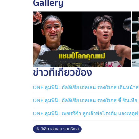
Gallery
โบนัส 50,000 ดอลลาร์สหรัฐ (ราว 1.6 ล้านบา
จากชัยชนะ 2 ไฟต์หลังสุดที่ปิดเกมคู่ชกแบบไ
เฮลเลน รอดริเกส
” ยืนหนึ่งในกติกามวยไทยแบ
ความท้าทายใหม่ในสาย MMA ซึ่งเธอกำลังอยู
การต่อสู้และประสบการณ์สำหรับเวทีใหม่ที่
ขณะเดียวกัน ในเส้นทางมวยไทย “
อัลลิเซีย 
กลับมาป้องกันแชมป์ทุกเมื่อ และหากมีโอกาส
ข่าวที่เกี่ยวข้อง
พ่อโรงต้ม
” ราชินีกติกาคิกบ็อกซิ่ง คนปัจจุบัน
มวยไทย รุ่นอะตอมเวต ของจริง
ONE ลุมพินี : อัลลิเซีย เฮลเลน รอดริเกส เดินหน้า
ต้องจับตาดูกันว่า เส้นทางของทั้งสองจะมาบ
ONE ลุมพินี : อัลลิเซีย เฮลเลน รอดริเกส ชี้ ซินเท
เซีย เฮลเลน รอดริเกส
” กับกติกา MMA จะเริ่
ONE ลุมพินี : เพชรจีจ้า ลูกเจ้าพ่อโรงต้ม แจงเหตุพ
ติดตามข่าวสารอัปเดตของ ONE ได้ที่เฟซบุ๊
เว็บไซต์ ONEFC.com อินสตาแกรม ONEC
อัลลิเซีย เฮลเลน รอดริเกส