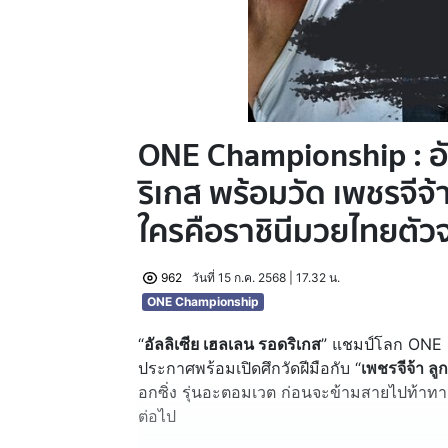
ONE Championship : อั
ริเกส พร้อมวัด เพชรจีจ้
ใครคือราชินีมวยไทยตัวจ
962
วันที่ 15 ก.ค. 2568 | 17.32 น.
ONE Championship
“
อัลลิเซีย เฮลเลน รอดริเกส
” แชมป์โลก ONE 
ประกาศพร้อมเปิดศึกวัดฝีมือกับ “
เพชรจีจ้า ลู
อกซิ่ง รุ่นอะตอมเวต ก่อนจะข้ามสายไปท้า
ต่อไป