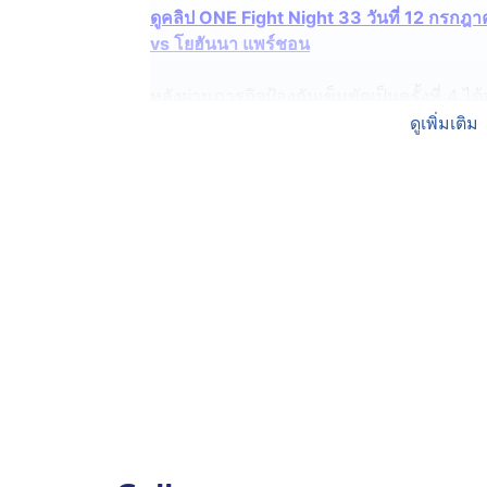
ดูคลิป ONE Fight Night 33 วันที่ 12 กรกฎาค
vs โยฮันนา แพร์ชอน
หลังผ่านภารกิจป้องกันเข็มขัดเป็นครั้งที่ 4 ได้
แชมป์โลก ONE มวยไทย รุ่นอะตอมเวต ไม่ปิดโ
ดูเพิ่มเติม
เจ้าพ่อโรงต้ม
” ทั้งในกติกามวยไทยและคิกบ็อก
สาย MMA อย่างจริงจังในปีหน้า
“ฉันรู้ว่า เพชรจีจ้า อยากชิงเข็มขัดมวยไทยม
ไฟต์ของเราสองคนจะเป็นบทพิสูจน์ว่าใครคือเ
มวยไทย ฉันคือราชินี”
“เป้าหมายต่อไปของฉันในปีหน้าคือ การเตร
ซึ่งตอนนี้ก็เริ่มเรียนรู้และฝึกฝนพื้นฐานต่า
อีกครั้งเมื่อมีโปรแกรมป้องกันแชมป์”
“
อัลลิเซีย เฮลเลน รอดริเกส
” โชว์ฟอร์มร้อนแร
ชอน” ผู้ท้าชิงดีกรีแชมป์ WBC มวยไทย ไปอ
Night 33 เมื่อวันเสาร์ที่ 12 ก.ค. ที่ผ่านมา ป้อ