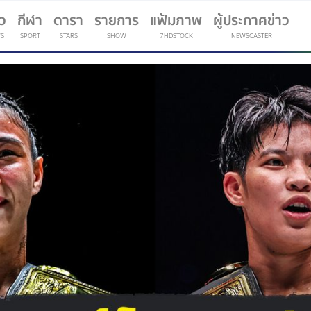
าว
กีฬา
ดารา
รายการ
แฟ้มภาพ
ผู้ประกาศข่าว
S
SPORT
STARS
SHOW
7HDSTOCK
NEWSCASTER
(current)