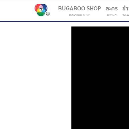
BUGABOO SHOP
ละคร
ข่
BUGABOO SHOP
DRAMA
NEW