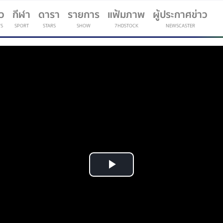
าว
กีฬา
ดารา
รายการ
แฟ้มภาพ
ผู้ประกาศข่าว
S
SPORT
STARS
SHOW
7HDSTOCK
NEWSCASTER
(current)
Play
Video