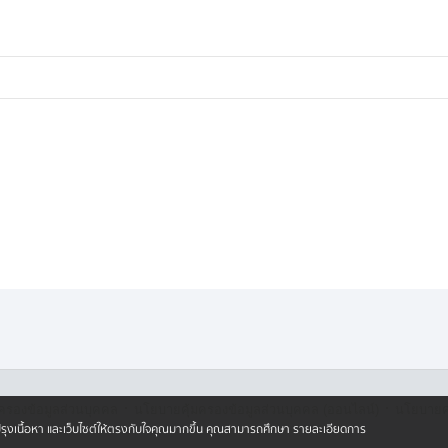
าหารตามสั่งรอลูกค้า แต่รอเก้อถึง
จ่ายเงินค่าอาหารที่สั่งไว้เกือบ 400
่ 2 เดือน ยังไม่ค่อยมีลูกค้า ขายของก็ไม่
าหารสุดฝีมือ แต่กลับถูกหลอก เจ็บใจและ
ต่คนหาเช้ากินค่ำ เลี้ยงลูกเล็กเพียง
อนพ่อค้าแม่ค้า ย่านพัทยา ให้
ลักษณะเดียวกันร้านอื่น ๆ
·
·
ครองข้อมูลส่วนบุคคล
นโยบายคุ้มครองข้อมูลส่วนบุคคล (ออนไลน์)
นโยบายคุ
ปรับปรุงเนื้อหา และเว็บไซต์ให้ตรงกับใจคุณมากขึ้น คุณสามารถศึกษา รายละเอียดการ