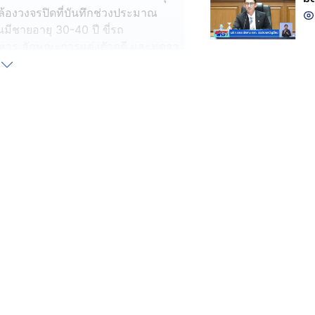
้องวงจรปิดที่บันทึกช่วงประมาณ
นมีชายอายุ 30-40 ปี ขี่รถ
าหาร ลักษณะการแต่งตัวดูดี และพูดจา
 6 กล่อง แต่ด้วยวัตถุดิบในร้านมี
งหยิบเมนูไปนั่งอ่าน แล้วถามว่า "มีผัด
 ก็ถามต่อว่า "ร้านปิด กี่โมง นั่งกิน
น หยิบโทรศัพท์ขึ้นมาโทรหาเพื่อน ก่อน
อนก่อน เพราะเพื่อนเป็นช่าง กำลัง
เศษ กระเพราปลากระป๋องพิเศษ ไข่เจียว
อปรุงอาหารที่สั่งเพิ่ม และจัดโต๊ะไว้
 คน