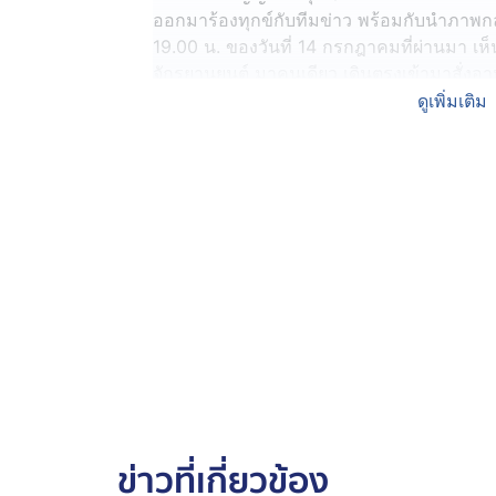
ออกมาร้องทุกข์กับทีมข่าว พร้อมกับนำภาพกล
19.00 น. ของวันที่ 14 กรกฎาคมที่ผ่านมา เห็
จักรยานยนต์ มาคนเดียว เดินตรงเข้ามาสั่งอ
สุภาพทุกคำ
ดูเพิ่มเติม
บอกว่าขอ "กระเพราหมูสับพิเศษไข่ดาว" จำนวน
จำกัด จึงทำได้เพียง 2 กล่อง ก่อน ระหว่างรอยั
พริกแกงไหม" เธอก็ตอบว่า "ไม่มี" จากนั้นลูกค้า
ได้ไหม" ซึ่งเธอตอบว่า ร้านปิด 21.00 น.
ผ่านไปสักพัก ลูกค้าคนนี้ มีท่าทางลุกลี้ลุกล
เดินกลับมาบอกว่า "ขอรับ 2 กล่องนี้ ไปให้เพื่
ทำงานอยู่"
พร้อมกับสั่งเพิ่มอีก 4 เมนู คะน้าหมูกรอบพิ
พิเศษ และข้าวเปล่าด้วยอีก 1 จาน โดยบอกให้เธ
รอเลย เดี๋ยวกลับมาจะได้นั่งกินกับเพื่อนอีก 3
ข่าวที่เกี่ยวข้อง