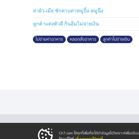
แม่ค้า บอกว่า ไม่ได้เอะใจอะไรเลย ก็รีบปรุงอ
21.00 น. ลูกค้าคนดังกล่าวก็หายหัว ไม่กลับมา
ล่าผัว-เมีย ชักดาบค่าหมูปิ้ง-หมูนึ่ง
บาท
ลูกค้าแต่งตัวดี กินอิ่มไม่จ่ายเงิน
แม่ค้าเล่าให้ฟังทั้งน้ำตาว่า เพิ่งเปิดร้านได้แค
ค่อยดี พอมีลูกค้าเข้าร้านก็ดีใจ ตั้งใจปรุงอ
ไม่จ่ายค่าอาหาร
หลอกสั่งอาหาร
ลูกค้าไม่จ่ายเงิน
เสียความรู้สึกมาก
แม้มูลค่าความเสียหายไม่มาก เกือบ 400 บาท แ
ลำพัง เงินทุกบาทคือความพยายาม อยากฝากเตื
ระมัดระวังบุคคลลักษณะนี้ อาจตระเวนก่อเหตุ
·
·
·
·
เกี่ยวกับเรา
ติตต่อเรา
ร่วมงานกับเรา
เงื่อนไขและข้อตกลง
นโยบายคุ้ม
Ch7.com ใช้คุกกี้เพื่อที่จะได้นำข้อมูลไปวิเคราะห์เพื่อ
Copyright © 2026 Bangkok Broadcasting & T.V. Co.,Ltd.
All rights reserved