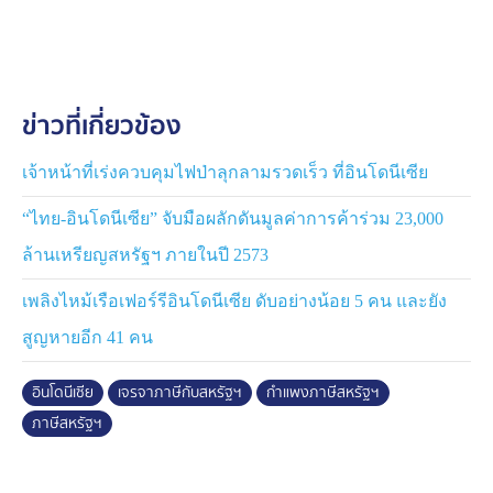
อย่างไรก็ตาม ชาวอินโดนีเซียกลับยังมีข้อกังขากับข้อตกลง
ดังกล่าว โดยพนักงานตลาดหลักทรัพย์รายหนึ่งระบุว่า "มัน
ไม่ยุติธรรมเลยที่ผู้ส่งออกสินค้าไปสหรัฐฯ ถูกเรียกเก็บภาษี
ข่าวที่เกี่ยวข้อง
19 % ในขณะที่สหรัฐฯ ถูกเรียกเก็บภาษี 0 % ซึ่งในความคิด
ของเขา มันไม่ยุติธรรมเลย" ด้านผู้ประกอบการโรงงานตัด
เย็บเสื้อผ้าคนหนึ่งแสดงความกังวลเกี่ยวกับการลดลงของ
เจ้าหน้าที่เร่งควบคุมไฟป่าลุกลามรวดเร็ว ที่อินโดนีเซีย
ความสามารถในการแข่งขันและเน้นย้ำถึงความจำเป็นใน
“ไทย-อินโดนีเซีย” จับมือผลักดันมูลค่าการค้าร่วม 23,000
การแสวงหาตลาดใหม่
ล้านเหรียญสหรัฐฯ ภายในปี 2573
เพลิงไหม้เรือเฟอร์รีอินโดนีเซีย ดับอย่างน้อย 5 คน และยัง
สูญหายอีก 41 คน
อินโดนีเซีย
เจรจาภาษีกับสหรัฐฯ
กำแพงภาษีสหรัฐฯ
ภาษีสหรัฐฯ