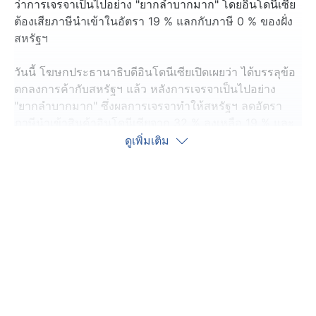
ว่าการเจรจาเป็นไปอย่าง "ยากลำบากมาก" โดยอินโดนีเซีย
ต้องเสียภาษีนำเข้าในอัตรา 19 % แลกกับภาษี 0 % ของฝั่ง
สหรัฐฯ
วันนี้ โฆษกประธานาธิบดีอินโดนีเซียเปิดเผยว่า ได้บรรลุข้อ
ตกลงการค้ากับสหรัฐฯ แล้ว หลังการเจรจาเป็นไปอย่าง
"ยากลำบากมาก" ซึ่งผลการเจรจาทำให้สหรัฐฯ ลดอัตรา
ภาษีนำเข้าสินค้าอินโดนีเซียจาก 32 % ลงเหลือ 19 % และ
กับการที่อินโดนีเซียยอมตกลงที่จะเก็บภาษีสินค้าจากสหรัฐฯ
ดูเพิ่มเติม
ในอัตรา 0 % รวมทั้งให้คำมั่นว่าจะซื้อเครื่องบินโบอิง 50
ลำ, นำเข้าพลังงานจากสหรัฐฯ มูลค่า 15,000 ล้านเหรียญ
สหรัฐฯ หรือเกือบ 490,000 ล้านบาท และจะนำเข้าสินค้า
เกษตรมูลค่า 4,500 ล้านเหรียญสหรัฐฯ หรือกว่า 146,000
ล้านบาท แต่ยังไม่มีการกำหนดกรอบระยะเวลาที่ชัดเจน
ขณะที่ ประธานาธิบดีปราโบโว ซูบียันโต ของอินโดนีเซีย
ระบุผ่านโซเชียลมีเดียว่าา อินโดนีเซียและสหรัฐฯ ตกลงที่จะ
ยกระดับความสัมพันธ์ทางการค้าเข้าสู่ยุคใหม่ และถือเป็น
"การตัดสินใจที่ดีมาก" ในเรื่องภาษีศุลกากรกับทรัมป์