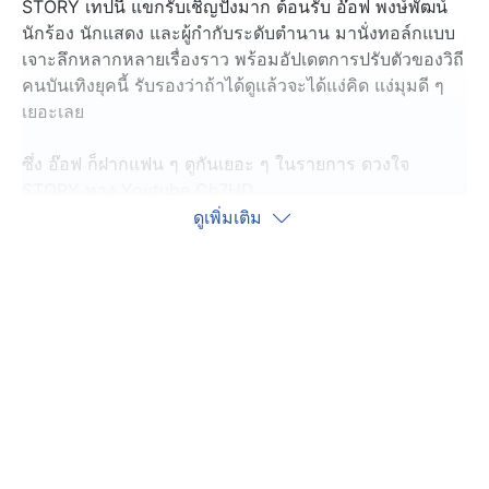
STORY เทปนี้ แขกรับเชิญปังมาก ต้อนรับ อ๊อฟ พงษ์พัฒน์
นักร้อง นักแสดง และผู้กำกับระดับตำนาน มานั่งทอล์กแบบ
เจาะลึกหลากหลายเรื่องราว พร้อมอัปเดตการปรับตัวของวิถี
คนบันเทิงยุคนี้ รับรองว่าถ้าได้ดูแล้วจะได้แง่คิด แง่มุมดี ๆ
เยอะเลย
ซึ่ง อ๊อฟ ก็ฝากแฟน ๆ ดูกันเยอะ ๆ ในรายการ ดวงใจ
STORY ทาง Youtube Ch7HD
ดูเพิ่มเติม