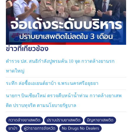
ข่าวที่เกี่ยวข้อง
ตำรวจ ปส. สนธิกำลังปูพรมค้น 10 จุด กวาดล้างยานรก
หาดใหญ่
ระทึก ล่อซื้อเอเยนต์ยาบ้า จ.พระนครศรีอยุธยา
นายกฯ บินเชียงใหม่ ตรวจคืบหน้าน้ำท่วม กวาดล้างยาเสพ
ติด ปราบทุจริต ตามนโยบายรัฐบาล
กวาดล้างยาเสพติด
ปราบปรามยาเสพติด
ปัญหายาเสพติด
ยาบ้า
ผู้ว่าราชการจังหวัด
No Drugs No Dealers