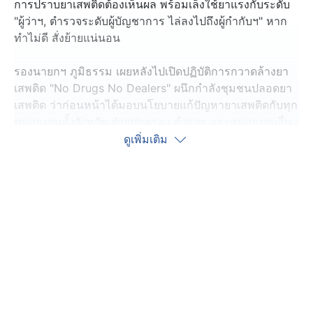
การปราบยาเสพติดต้องเห็นผล พร้อมเล็งใช้ยาแรงกับระดับ
"ผู้ว่าฯ, ตำรวจระดับผู้บัญชาการ ไล่ลงไปถึงผู้กำกับฯ" หาก
ทำไม่ดี สั่งย้ายแน่นอน
รองนายกฯ ภูมิธรรม เผยหลังไปเปิดปฏิบัติการกวาดล้างยา
เสพติด "No Drugs No Dealers" ผนึกกำลังชุมชนปลอดยา
เสพติด ว่าก่อนหน้าได้มอบนโยบายแก้ปัญหายาเสพติดกับทุก
หน่วยงานทั้งจังหวัด ฝ่ายปกครอง ตำรวจ และหน่วยงานอื่น
ๆ ช่วยกันแก้ไข
ดูเพิ่มเติม
จากนี้ก็เข้าสู่การตรวจการบ้าน โดยตั้งเป้าภายใน 3 เดือน
ปัญหายาเสพติดต้องหายไป 100% เพื่อไม่ให้อยู่ทำลายสังคม
ถ้ายังพบพื้นที่ใดมีปัญหานี้พุ่งสูงอยู่ ก็เตรียมสั่งย้าย ไม่ว่าจะ
สังกัดใดก็ตาม
นายภูมิธรรม ยังขอให้สื่อมวลชนช่วยตรวจสอบ เป็นตา
สับปะรด ร่วมกับภาคประชาชน เพื่อแก้ปัญหานี้ให้หมดได้
ภายใน 3 เดือน อย่างแท้จริง นอกจากนี้ ปัญหายาเสพติดยัง
เป็นปัญหาหลักคู่กับหนี้นอกระบบ ถือเป็น 2 เรื่องสำคัญที่