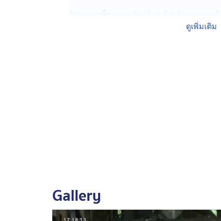
ด้วยฐานะที่ยากจน น้องต้องเดินเท้าออกจาก
จังหวัดราชบุรี แต่ละวันต้องตื่นเช้ากว่าใครเพ
ดูเพิ่มเติม
วันที่ฝนตก น้องมาร์คต้องคอยถอดรองเท้าเดิ
บางวันมีลื่นล้มบ้าง สะดุดหินบ้าง แต่ก็ถึงโร
ทีมข่าว 7HD มีโอกาสตามน้องกลับบ้าน อดสงสารไ
แต่ละวัน ไม่มีแม้แต่รถสักคันที่จะใช้เดินทา
ที่แก่ชรา พ่อ-แม่ของน้องทิ้งน้องไปตั้งแต่เกิด
สภาพบ้านที่น้องอยู่ทุกวันนี้ พูดได้คำเดียวว
เอาท่อนไม้หลายท่อนมาค้ำไว้ ซึ่งไม่รู้ว่าจ
ดวงเดียวให้ความสว่างยามค่ำคืน ประตูห้องน้ำก
ยายทวด อายุ 75 ปี ปาดน้ำตาสงสารหลานชาย 
มาป่วย ช่วยอะไรเหลนไม่ได้เลย แต่ละวันต้อง
Gallery
แบ่งให้ทาน แต่ยังมีลูกสาวคอยส่งข้าวส่งน้ำให้
สำหรับใครที่ต้องการช่วยเหลือครอบครัวน้อง