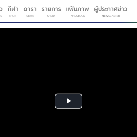
าว
กีฬา
ดารา
รายการ
แฟ้มภาพ
ผู้ประกาศข่าว
S
SPORT
STARS
SHOW
7HDSTOCK
NEWSCASTER
(current)
Play
Video