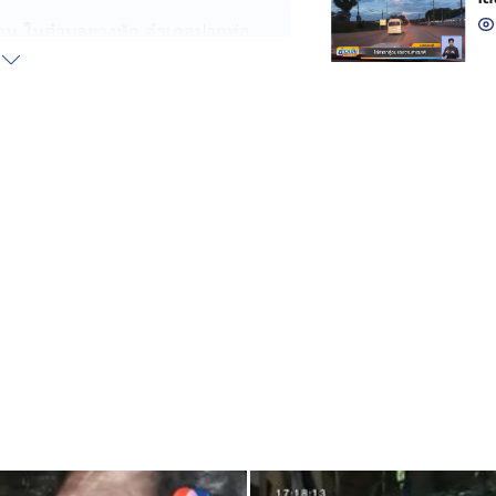
บ้าน ในตำบลยางหัก อำเภอปากท่อ
ื่อน เพื่อเตรียมตัวให้พร้อม โดยเฉพาะ
นไป 3 กิโลเมตร กลับอีก 3 กิโลเมตร
งเรียนปากท่อพิทยาคมทุกวัน
ม่ได้ นี่หรือ ! สิ่งที่ต้องเจอใน
ง น้องมาร์คอาศัยอยู่กับยายทวด ตาทวด
่าทรุดโทรมมาก เอนเอียงจนจะล้ม ต้อง
ะล้มลงวันไหน กลางบ้านมีเพียงหลอดไฟ
็ไม่มี ได้แต่อาศัยผ้าปิดไว้
พ่อ-แม่ก็ทิ้ง ซ้ำ ตาทวด ยายทวดยัง
อาศัยข้าววัดไทยประจันต์ ที่หลวงพ่อ
 3 ชีวิต
มาร์คสามารถติดต่อไปยัง คุณอิ๋ว