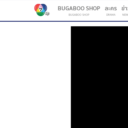
BUGABOO SHOP
ละคร
ข่
BUGABOO SHOP
DRAMA
NEW