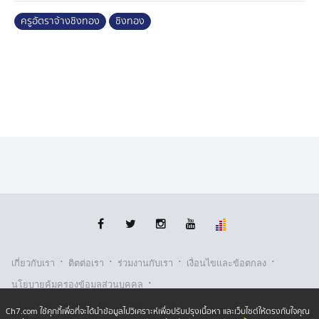
ครูอัตราจ้างชิงทอง
ชิงทอง
·
·
·
·
เกี่ยวกับเรา
ติตต่อเรา
ร่วมงานกับเรา
เงื่อนไขและข้อตกลง
·
นโยบายคุ้มครองข้อมูลส่วนบุคคล
·
·
นโยบายคุ้มครองข้อมูลส่วนบุคคล (ออนไลน์)
นโยบายคุกกี้
Ch7.com ใช้คุกกี้เพื่อที่จะได้นำข้อมูลไปวิเคราะห์เพื่อปรับปรุงเนื้อหา และเว็บไซต์ให้ตรงกับใจคุณ