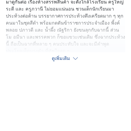
มาดูกันต่อ เรื่องห้างสรรพสินค้า จะตั้งใกล้โรงเรียน ครูใหญ่
ระตี และ ครูภวานี ไม่ยอมแน่นอน ชวนเด็กนักเรียนมา
ประท้วงต่อต้าน บรรยากาศการประท้วงตึงเครียดมาก ๆ ทุก
คนมาในชุดสีดำ พร้อมกดดันข้าราชการประจำเมือง พิ้งค์
พลอย ปภาวดี และ น้ำผึ้ง ณัฐริกา ยังขนลุกกับฉากนี้ ส่วน
โม อมีนา และพรรคพวก ก็ขอแขวะเช่นเดิม ซึ่งฉากประท้วง
นี้ ถือเป็นฉากที่หลาย ๆ คนประทับใจ และจะมีคำพูด
ประโยคเด็ดบางคำ ที่ทัชใจสุด ๆ
ดูเพิ่มเติม