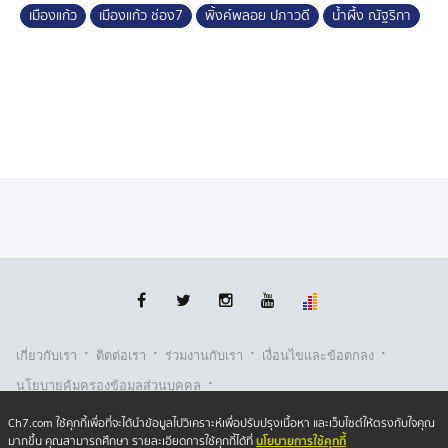
เมืองแก้ว
เมืองแก้ว ช่อง7
พิ้งค์พลอย ปภาวดี
น้ำผึ้ง ณัฐริกา
·
·
·
·
เกี่ยวกับเรา
ติตต่อเรา
ร่วมงานกับเรา
เงื่อนไขและข้อตกลง
·
นโยบายคุ้มครองข้อมูลส่วนบุคคล
·
·
นโยบายคุ้มครองข้อมูลส่วนบุคคล (ออนไลน์)
นโยบายคุกกี้
Ch7.com ใช้คุกกี้เพื่อที่จะได้นำข้อมูลไปวิเคราะห์เพื่อปรับปรุงเนื้อหา และเว็บไซต์ให้ตรงกับใจคุณ
นโยบายการใช้คุกกี้
มากขึ้น คุณสามารถศึกษา รายละเอียดการใช้คุกกี้ได้ที่
รับเรื่องร้องเรียน