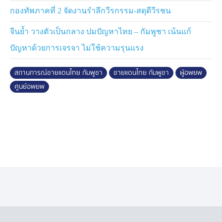
กองทัพภาคที่ 2 จัดงานรำลึกวีรกรรม-สดุดีวีรชน
จีนย้ำ วางตัวเป็นกลาง ปมปัญหาไทย – กัมพูชา เน้นแก้
ปัญหาด้วยการเจรจา ไม่ใช้ความรุนแรง
สถานการณ์ชายแดนไทย กัมพูชา
ชายแดนไทย กัมพูชา
ผู้อพยพ
ศูนย์อพยพ