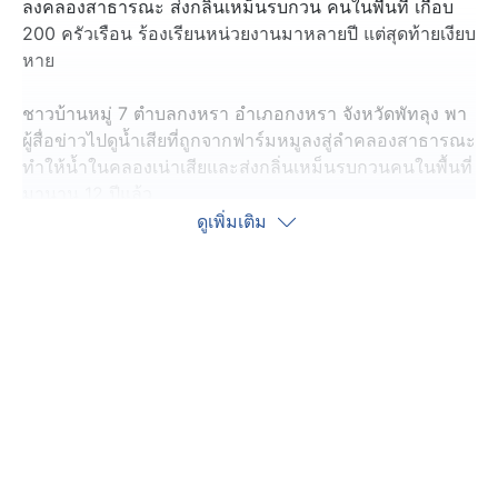
ลงคลองสาธารณะ ส่งกลิ่นเหม็นรบกวน คนในพื้นที่ เกือบ
200 ครัวเรือน ร้องเรียนหน่วยงานมาหลายปี แต่สุดท้ายเงียบ
หาย
ชาวบ้านหมู่ 7 ตำบลกงหรา อำเภอกงหรา จังหวัดพัทลุง พา
ผู้สื่อข่าวไปดูน้ำเสียที่ถูกจากฟาร์มหมูลงสู่ลำคลองสาธารณะ
ทำให้น้ำในคลองเน่าเสียและส่งกลิ่นเหม็นรบกวนคนในพื้นที่
มานาน 12 ปีแล้ว
ดูเพิ่มเติม
โดยล่าสุด เจ้าของฟาร์มหมูยังขุดคู เปิดช่องทางระบายขี้หมู
ลงสู่ลำน้ำธรรมชาติ พร้อมทั้งเอาขี้หมูมากองไว้บนถนน
สาธารณะ ชาวบ้านเดือดร้อนมาก ตัดสินใจไปแจ้ง นายวิ
ญญา อักษรเนียม ผู้ใหญ่บ้าน เพราะที่ผ่านมาเคยนำเรื่องดัง
กล่าวไปร้องหลายหน่วยงาน ทั้งเทศบาลฯ นายอำเภอ
สำนักงานสาธารณสุข ตลอดระยะเวลา 12 ปี แต่สุดท้ายเรื่อง
ก็เงียบ
นายเรียม อายุ 60 ปี เจ้าของฟาร์มหมู บอกว่า หมูทั้งหมด
เลี้ยงอยู่ในที่ดินของตน ซึ่งขี้หมูที่นำไปกองบนถนน เพื่อ