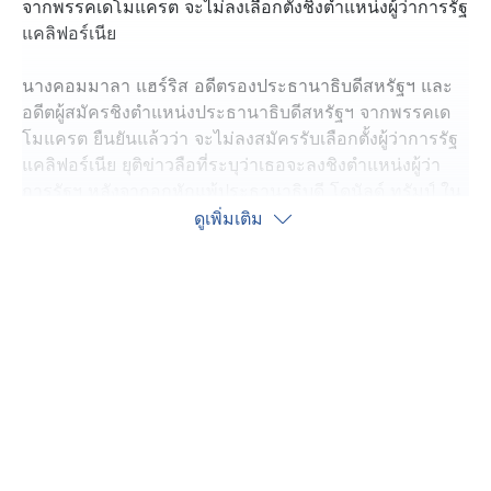
จากพรรคเดโมแครต จะไม่ลงเลือกตั้งชิงตำแหน่งผู้ว่าการรัฐ
แคลิฟอร์เนีย
นางคอมมาลา แฮร์ริส อดีตรองประธานาธิบดีสหรัฐฯ และ
อดีตผู้สมัครชิงตำแหน่งประธานาธิบดีสหรัฐฯ จากพรรคเด
โมแครต ยืนยันแล้วว่า จะไม่ลงสมัครรับเลือกตั้งผู้ว่าการรัฐ
แคลิฟอร์เนีย ยุติข่าวลือที่ระบุว่าเธอจะลงชิงตำแหน่งผู้ว่า
การรัฐฯ หลังจากอกหักแพ้ประธานาธิบดี โดนัลด์ ทรัมป์ ใน
การเลือกตั้งเมื่อปลายปีที่ผ่านมา ทำให้พรรคเดโมแครต
ดูเพิ่มเติม
ต้องหาตัวแทนคนใหม่ เพื่อสานต่องานจาก เกวิน นิวซัม ผู้
ว่าการรัฐแคลิฟอร์เนียคนปัจจุบัน ซึ่งจะดำรงตำแหน่งครบ 2
วาระในปีหน้า
การปฏิเสธโอกาสลงชิงตำแหน่งผู้ว่าการรัฐแคลิฟอร์เนียใน
ครั้งนี้ ทำให้มีการคาดเดาว่า แฮร์ริสอาจยังหวังเป็นตัวแทน
ของพรรคเดโมแครต ลงชิงตำแหน่งประธานาธิบดีสหรัฐฯ
อีกครั้งในปี 2071 แม้ภาพลักษณ์ของเธอจะตกต่ำลงมาก
หลังความพ่ายแพ้ต่อประธานาธิบดี ทรัมป์