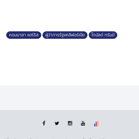
คอมมาลา แฮร์ริส
ผู้ว่าการรัฐแคลิฟอร์เนีย
โดนัลด์ ทรัมป์