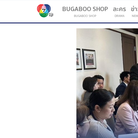
BUGABOO SHOP
ละคร
ข่
BUGABOO SHOP
DRAMA
NEW