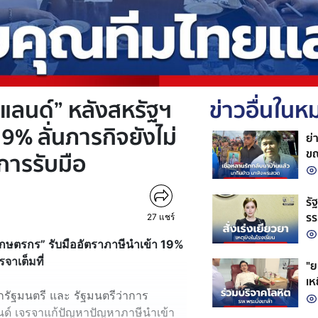
ยแลนด์” หลังสหรัฐฯ
ข่าวอื่นใน
9% ลั่นภารกิจยังไม่
ย่
ขณ
การรับมือ
รั
รร
27
แชร์
สถ
เกษตรกร” รับมืออัตราภาษีนำเข้า 19%
จาเต็มที่
"ย
เห
กรัฐมนตรี และ รัฐมนตรีว่าการ
ชว
ด์ เจรจาแก้ปัญหาปัญหาภาษีนำเข้า