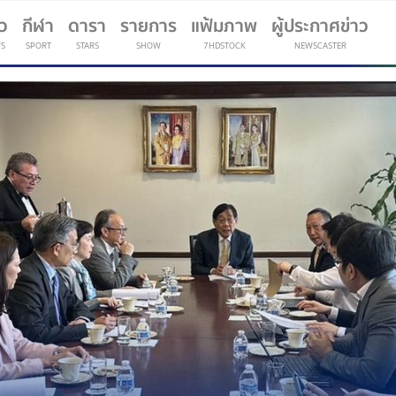
าว
กีฬา
ดารา
รายการ
แฟ้มภาพ
ผู้ประกาศข่าว
S
SPORT
STARS
SHOW
7HDSTOCK
NEWSCASTER
(current)