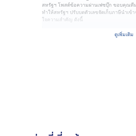
สหรัฐฯ โพสต์ข้อความผ่านเฟซบุ๊ก ขอบคุณที
ทำให้สหรัฐฯ ปรับบดตัวเลขจัดเก็บภาษีนำเข้
ใจความสำคัญ ดังนี้
·
“การประกาศ Tariff rate (ภาษีนำเข้า) ที่ 
ดูเพิ่มเติม
พันธมิตรที่แน่นแฟ้นระหว่างไทย–สหรัฐฯ ช่วย
สร้างความเชื่อมั่นต่อนักลงทุน และเปิดประต
โอกาสใหม่ ๆ ให้กับประเทศไทย
การทำงานยังไม่สิ้นสุด รัฐบาลตระหนักถึงผล
เกษตรกร จึงได้จัดเตรียมมาตรการรองรับอย่
เงินอุดหนุน มาตรการภาษี และการปฏิรูปกฎระเ
สามารถปรับตัวและก้าวสู่โลกเศรษฐกิจในอนา
ผลการเจรจาครั้งนี้เป็นสัญญาณให้ประเทศไทยต
เศรษฐกิจที่มั่นคง แข็งแกร่ง และพร้อมรับ
ขอบคุณทีมไทยแลนด์สำหรับความทุ่มเท และค
สถานการณ์ที่ยากจะควบคุม แต่เรายังมีภารกิจอ