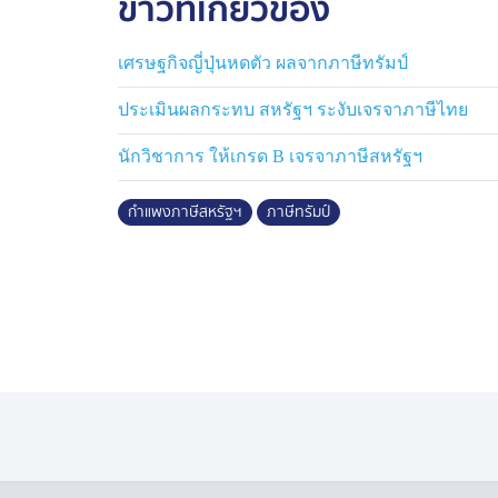
ข่าวที่เกี่ยวข้อง
ของพวกเราทุกคน”
เศรษฐกิจญี่ปุ่นหดตัว ผลจากภาษีทรัมป์
ประเมินผลกระทบ สหรัฐฯ ระงับเจรจาภาษีไทย
นักวิชาการ ให้เกรด B เจรจาภาษีสหรัฐฯ
กำแพงภาษีสหรัฐฯ
ภาษีทรัมป์