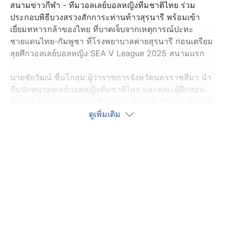
สนามข่าวกีฬา - ทีมวอลเลย์บอลหญิงทีมชาติไทย ร่วม
ประกอบพิธีบวงสรวงสักการะท่านท้าวสุรนารี พร้อมเข้า
เยี่ยมทหารกล้าของไทย ที่บาดเจ็บจากเหตุการณ์ปะทะ
ชายแดนไทย-กัมพูชา ที่โรงพยาบาลค่ายสุรนารี ก่อนเตรียม
ลุยศึกวอลเลย์บอลหญิง SEA V League 2025 สนามแรก
นายชัยวัฒน์ ชื่นโกสุม ผู้ว่าราชการจังหวัดนครราชสีมา นำ
ทีมนักตบวอลเลย์บอลหญิงทีมชาติไทย และคณะผู้ฝึกสอน
นำโดย อัจฉราพร คงยศ, พิมพิชยา ก๊กรัมย์, ทัดดาว นึกแจ้ง
พร้อมเพื่อนร่วมทีม และ โคชอ๊อต เกียรติพงษ์ รัชตเกรียง
ดูเพิ่มเติม
ไกร หัวหน้าผู้ฝึกสอน ร่วมประกอบพิธีบวงสรวงสักการะท่าน
ท้าวสุรนารี หรือ คุณหญิงโม เพื่อความเป็นสิริมงคล ก่อนลง
ทำการแข่งขันวอลเลย์บอลหญิง SEA V League สนามแรก
ระหว่างวันที่ 1-3 สิงหาคมนี้ ที่เทอร์มินอล ฮอลล์
ศูนย์การค้าเทอร์มินอล 21 โคราช
จากนั้นทางคณะได้เดินทางไปยังโรงพยาบาลค่ายสุรนารี
เพื่อเยี่ยมทหารกล้าของไทย ที่บาดเจ็บจากเหตุการณ์ปะทะ
ชายแดนไทย-กัมพูชา ซึ่งรักษาตัวอยู่ 30 นาย และยังคง