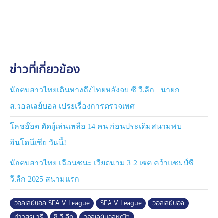
ทยอยเข้ามาอย่างต่อเนื่อง โดยมี พลตรี ณรงค์ ภักดีศุภผล
แพทย์ใหญ่กองทัพภาคที่ 2 ผู้อำนวยการโรงพยาบาลค่ายสุร
นารี ให้การต้อนรับ
ทั้งนี้ พลตรี ณรงค์ ภักดีศุภผล แพทย์ใหญ่กองทัพภาคที่ 2 ผู้
ข่าวที่เกี่ยวข้อง
อำนวยการโรงพยาบาลค่ายสุรนารี ได้กล่าวว่า การมาเยี่ยม
เหล่าทหารครั้งนี้จะเป็นกำลังใจให้กับทหารไทย และยัง
เป็นการสร้างกำลังใจให้กับทีมชาติไทยด้วยเช่นกัน
นักตบสาวไทยเดินทางถึงไทยหลังจบ ซี วี.ลีก - นายก
ส.วอลเลย์บอล เปรยเรื่องการตรวจเพศ
โคชอ๊อต ตัดผู้เล่นเหลือ 14 คน ก่อนประเดิมสนามพบ
อินโดนีเซีย วันนี้!
นักตบสาวไทย เฉือนชนะ เวียดนาม 3-2 เซต คว้าแชมป์ซี
วี.ลีก 2025 สนามแรก
วอลเลย์บอล SEA V League
SEA V League
วอลเลย์บอล
ท้าวสุรนารี
ซี วี ลีก
วอลเลย์บอลหญิง