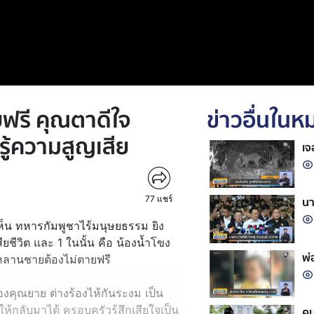
ยฟรี คุณตาดีใจ
ข่าวอื่นใน
รู้ความสูญเสีย
เจ
77
แชร์
นา
เห็น ทหารกัมพูชาไร้มนุษยธรรม ยิง
ยชีวิต และ 1 ในนั้น คือ น้องน้ำโขง
พ่
หลานชายต้องไม่ตายฟรี
งคุณยาย ต่างร้องไห้กันระงม เป็น
าให้กลับมาได้ ครอบครัวรู้สึกเสียใจเป็น
คน