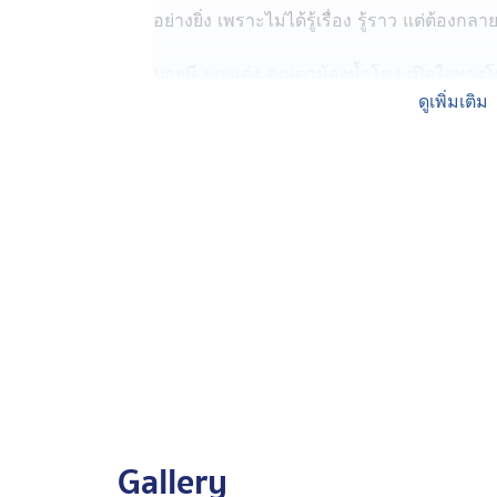
อย่างยิ่ง เพราะไม่ได้รู้เรื่อง รู้ราว แต่ต้องกลา
นายนี บุญแต่ง คุณตาน้องน้ำโขง เปิดใจทางโ
กองทัพบก ได้โชว์ภาพความเสียหาย ขณะที่ 
ดูเพิ่มเติม
นอนเลือดอาบ อยู่ท้ายรถกระบะในอ้อมกอดคุณย
โดย คุณตา บอกว่า แม้ยังรู้สึกเสียใจกับเหตุการณ
รู้ถึงความเสียหาย ที่กัมพูชายิงกระสุนปืนให
เหตุให้หลานของตนเองเสียชีวิต
คุณตาอยากย้ำให้นานาชาติ กัมพูชาได้เห็นว่า
และไม่สนใจหลักมนุษยธรรม ขอบคุณที่นำกร
และอย่างน้อยการเสียชีวิตของหลานไม่สูญเปล
Gallery