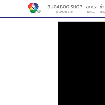
BUGABOO SHOP
ละคร
ข่
BUGABOO SHOP
DRAMA
NEW