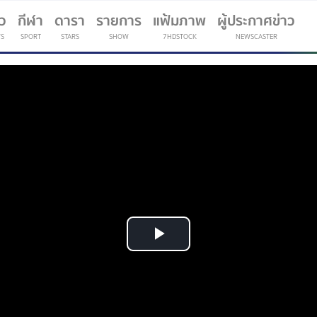
าว
กีฬา
ดารา
รายการ
แฟ้มภาพ
ผู้ประกาศข่าว
S
SPORT
STARS
SHOW
7HDSTOCK
NEWSCASTER
(current)
Play
Video