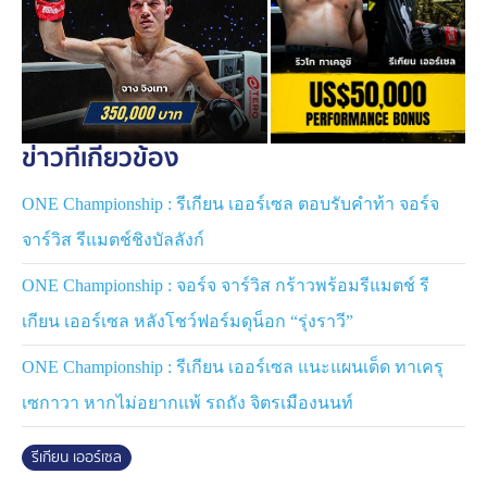
ข่าวที่เกี่ยวข้อง
ONE Championship : รีเกียน เออร์เซล ตอบรับคำท้า จอร์จ
จาร์วิส รีแมตช์ชิงบัลลังก์
ONE Championship : จอร์จ จาร์วิส กร้าวพร้อมรีแมตช์ รี
เกียน เออร์เซล หลังโชว์ฟอร์มดุน็อก “รุ่งราวี”
ONE Championship : รีเกียน เออร์เซล แนะแผนเด็ด ทาเครุ
เซกาวา หากไม่อยากแพ้ รถถัง จิตรเมืองนนท์
ขณะที่ศึก
ONE Fight Night 34
ที่เพิ่งจบลงไปสด ๆ ร้อน ๆ
รีเกียน เออร์เซล
เมื่อช่วงเช้าวันเสาร์ มี 2 นักสู้ที่สามารถคว้าโบนัส 50,000