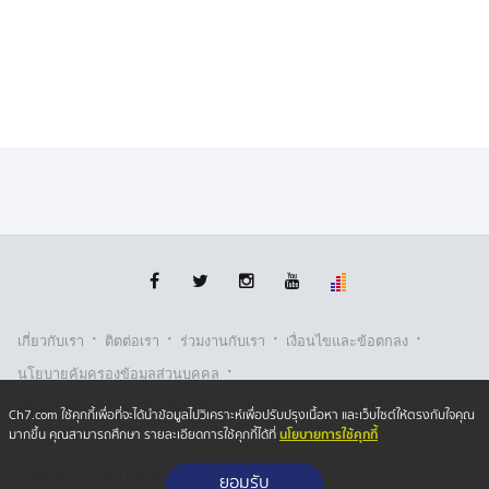
ดอลลาร์สหรัฐ (กว่า 1.6 ล้านบาท ตามอัตราแลกเปลี่ยน
ปัจจุบัน) ได้แก่ “
ริวโก ทาเคอูชิ
” จากญี่ปุ่น และ “
รีเกียน เออร์
เซล
” แชมป์โลก ONE มวยไทย รุ่นไลต์เวต (155-170 ป.)
จากซูรินาม รวมเป็นเงินกว่า 3,200,000 บาท (สามล้านสอง
แสนบาท)
ทั้งนี้ "โบนัส" เป็นเงินพิเศษที่ "บอสชาตรี" กำหนดขึ้นมาเพิ่ม
เติมนอกเหนือสัญญาที่ผู้จัดการและนักกีฬาตกลงกันก่อนชก
จึงไม่มีข้อผูกมัดใด ๆ ในการพิจารณา และการชนะน็อกหรือ
ปิดเกมคู่แข่งได้ ไม่ได้การันตีว่าจะได้รับโบนัสเสมอไป
สัปดาห์ต่อไปเตรียมรับความมันต่อเนื่องในศึก
ONE ลุมพินี
119
วันศุกร์ที่ 8 ส.ค.นี้ โดยแฟนกีฬาชาวไทยสามารถจอง
·
·
·
·
เกี่ยวกับเรา
ติตต่อเรา
ร่วมงานกับเรา
เงื่อนไขและข้อตกลง
บัตรเข้าชมในสนามผ่านทาง THAI TICKET MAJOR คู่แรก
·
นโยบายคุ้มครองข้อมูลส่วนบุคคล
เริ่มเวลา 19.30 น. รับชมการถ่ายทอดสดทาง ช่อง 7HD กด
·
·
นโยบายคุ้มครองข้อมูลส่วนบุคคล (ออนไลน์)
นโยบายคุกกี้
35 (ภาษาไทย) เริ่ม 20.30 น. รวมทั้งติดตามข่าวสารและ
Ch7.com ใช้คุกกี้เพื่อที่จะได้นำข้อมูลไปวิเคราะห์เพื่อปรับปรุงเนื้อหา และเว็บไซต์ให้ตรงกับใจคุณ
นโยบายการใช้คุกกี้
มากขึ้น คุณสามารถศึกษา รายละเอียดการใช้คุกกี้ได้ที่
ความคืบหน้าของศึกนี้ได้ที่เฟซบุ๊ก ONE Championship
รับเรื่องร้องเรียน
Thailand เว็บไซต์ ONEFC.com อินสตาแกรม
Copyright © 2026 Bangkok Broadcasting & T.V. Co.,Ltd.
ยอมรับ