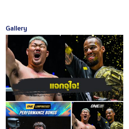
Gallery
เริ่มจากศึก
ONE ลุมพินี 118
ที่มีศึกไตรภาคระหว่าง “
วรพล
ลูกเจ้าพ่อโรงต้ม
” พบกับ “
โซเนอร์ เซน
” เป็นคู่เอกของ
รายการ มีนักสู้เพียงคนเดียวที่ได้รับโบนัส 350,000 แสน
บาท ไปครอง ได้แก่ “
จาง จิงเทา
” นักชกหน้าใหม่จากแดน
มังกร