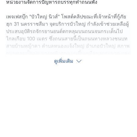
หน่วยงานจัดการปัญหารถบรรทุกทำถนนพัง
เพจเฟสบุ๊ก "บัวใหญ่ นิวส์" โพสต์คลิปขณะที่เจ้าหน้าที่กู้ภัย
ฮุก 31 นครราชสีมา จุดบริการบัวใหญ่ กำลังเข้าช่วยเหลือผู้
ประสบอุบัติรถจักรยานยนต์ตกหลุมบนถนนจนกระเด็นไป
ไกลเกือบ 100 เมตร ซึ่งถนนสายนี้เป็นถนนทางหลวงชนบท
สายบ้านหญ้าคา ตำบลหนองแจ้งใหญ่ อำเภอบัวใหญ่ สภาพ
ถนนหลุมเป็นบ่อ บางจุดผิวถนนนูนขึ้นเหมือนลูกระนาด และ
ถนนสายนี้ไม่มีไฟส่องสว่างด้วย
ดูเพิ่มเติม
ลงพื้นที่ไปตรวจสอบ พบว่า มีชาวบ้านใช้เส้นทางนี้จำนวน
มาก แม้ถนนจะพังอย่างหนัก โดยเฉพาะทางโค้งที่เกิด
อุบัติเหตุบ่อย ชาวบ้าน บอกว่า ถนนพังมานานแล้ว สาเหตุมา
จากรถบรรทุกที่บรรทุกน้ำหนักเกิน เข้ามาใช้เส้นทาง จึง
อยากให้หน่วยงานที่เกี่ยวข้องเข้ามาเร่งปรับปรุงซ่อมแซม
ถนน เพื่อให้ชาวบ้านได้ใช้ถนนที่ปลอดภัย และที่สำคัญคือ
อยากให้เข้มงวดในการบังคับใช้กฎหมายกับรถบรรทุกที่
บรรทุกน้ำหนักเกินอย่างจริงจัง เพื่อจะได้ไม่สร้างความเดือด
ร้อนแบบนี้ให้ชาวบ้านในพื้นที่อื่น ๆ ด้วย