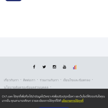
·
·
·
·
เกี่ยวกับเรา
ติตต่อเรา
ร่วมงานกับเรา
เงื่อนไขและข้อตกลง
·
นโยบายคุ้มครองข้อมูลส่วนบุคคล
·
·
นโยบายคุ้มครองข้อมูลส่วนบุคคล (ออนไลน์)
นโยบายคุกกี้
Ch7.com ใช้คุกกี้เพื่อที่จะได้นำข้อมูลไปวิเคราะห์เพื่อปรับปรุงเนื้อหา และเว็บไซต์ให้ตรงกับใจคุณ
นโยบายการใช้คุกกี้
มากขึ้น คุณสามารถศึกษา รายละเอียดการใช้คุกกี้ได้ที่
รับเรื่องร้องเรียน