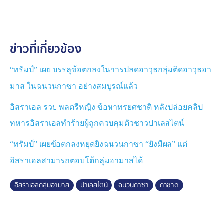
อิสราเอลแล้วเกิน 60,000 คนแล้ว
ข่าวที่เกี่ยวข้อง
“ทรัมป์” เผย บรรลุข้อตกลงในการปลดอาวุธกลุ่มติดอาวุธฮา
มาส ในฉนวนกาซา อย่างสมบูรณ์แล้ว
อิสราเอล รวบ พลตรีหญิง ข้อหาทรยศชาติ หลังปล่อยคลิป
ทหารอิสราเอลทำร้ายผู้ถูกควบคุมตัวชาวปาเลสไตน์
“ทรัมป์” เผยข้อตกลงหยุดยิงฉนวนกาซา “ยังมีผล” แต่
อิสราเอลสามารถตอบโต้กลุ่มฮามาสได้
อิสราเอลกลุ่มฮามาส
ปาเลสไตน์
ฉนวนกาซา
กาชาด