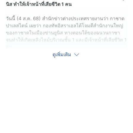
นิส ทำให้เจ้าหน้าที่เสียชีวิต 1 คน
วันนี้ (4 ส.ค. 68) สำนักข่าวต่างประเทศรายงานว่า กาชาด
ปาเลสไตน์ เผยว่า กองทัพอิสราเอลได้โจมตีสำนักงานใหญ่
ของกาชาดในเมืองข่านยูนิส ทางตอนใต้ของฉนวนกาซา
จนทำให้เกิดเพลิงไหม้บริเวณชั้น 1 และมีเจ้าหน้าที่เสียชีวิต 1
คน
ดูเพิ่มเติม
ทางเจ้าหน้าที่สาธารณสุขปาเลสไตน์ อ้างว่า การโจมตีทาง
อากาศและการยิงของทหารอิสราเอลเมื่อวานนี้ ส่งผลให้มีผู้
เสียชีวิตอย่างน้อย 18 คน ในจำนวนผู้เสียชีวิต มีผู้ที่พยายาม
เดินทางไปยังจุดแจกจ่ายอาหารและสิ่งของจำเป็นในพื้นที่
ทางตอนใต้และตอนกลางของฉนวนกาซาด้วย นอกจากนี้
ยังมีรายงานผู้เสียชีวิตจากความอดอยาก และภาวะทุพ
โภชนาการ เพิ่มอีก 6 คน ในรอบ 24 ชั่วโมงที่ผ่านมา
นับตั้งแต่วันที่ 7 ตุลาคม พ.ศ.2566 ที่กลุ่มฮามาสบุกสังหาร
หมู่และจับตัวประกันในอิสราเอล ทำให้อิสราเอลโจมตีฉนวน
กาซา ขณะนี้มีชาวปาเลสไตน์เสียชีวิตจากการโจมตีของ