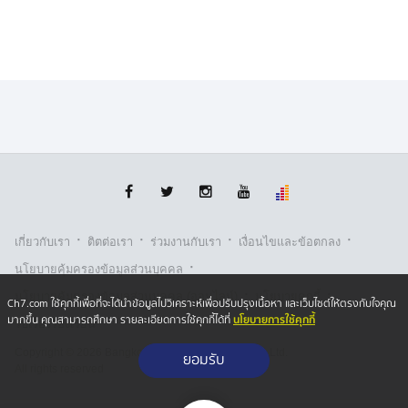
·
·
·
·
เกี่ยวกับเรา
ติตต่อเรา
ร่วมงานกับเรา
เงื่อนไขและข้อตกลง
·
นโยบายคุ้มครองข้อมูลส่วนบุคคล
·
·
นโยบายคุ้มครองข้อมูลส่วนบุคคล (ออนไลน์)
นโยบายคุกกี้
Ch7.com ใช้คุกกี้เพื่อที่จะได้นำข้อมูลไปวิเคราะห์เพื่อปรับปรุงเนื้อหา และเว็บไซต์ให้ตรงกับใจคุณ
นโยบายการใช้คุกกี้
มากขึ้น คุณสามารถศึกษา รายละเอียดการใช้คุกกี้ได้ที่
รับเรื่องร้องเรียน
Copyright © 2026 Bangkok Broadcasting & T.V. Co.,Ltd.
ยอมรับ
All rights reserved