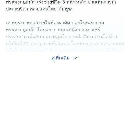
พระมงกุฎเกล้า เร่งช่วยชีวิต 3 ทหารกล้า จากเหตุการณ์
ปะทะบริเวณชายแดนไทย-กัมพูชา
ภาพบรรยากาศภายในห้องผ่าตัด ของโรงพยาบาล
พระมงกุฎเกล้า โดยพยาบาลคนหนึ่งออกมาแชร์
ประสบการณ์แสนน่าภาคภูมิใจ ผ่านสื่อสังคมออนไลน์ว่า
เมื่อวันที่ 30 กรกฎาคมที่ผ่านมา โรงพยาบาลภาคสนามแห่ง
หนึ่งในจังหวัดสุรินทร์ ติดต่อขอส่งตัวทหาร 3 นาย ที่ได้รับ
บาดเจ็บสาหัสจากแรงระเบิด ไปรักษาที่โรงพยาบาล
ดูเพิ่มเติม
พระมงกุฎเกล้า
นี่เป็น 3 เคสแรก ที่ทหารจากชายแดน ถูกส่งตัวมาทารักษา
โรงพยาบาล เพราะต้องรักษากับแพทย์เฉพาะทางเท่านั้น
และขณะนี้ทางโรงพยาบาลก็มีนโยบายที่จะช่วยดูแลอาการ
เจ็บป่วยของทหารทุกนายรวมไปถึงครอบครัวด้วย
ทีมแพทย์เล่าด้วยความภูมิใจ บอกว่า ทหารนายหนึ่งมาด้วย
อาการบาดเจ็บที่กล่องเสียง และสมองได้รับการสั่นสะเทือน
รุนแรงจากแรงนะเบิด ต้องรับการผ่าตัด ล่าสุด ทุกอย่างผ่าน