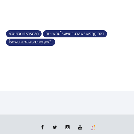
ไปได้ด้วยดี มีอาการฟื้นตัว ตอบสนองแล้ว
ขณะที่ แม่ของทหารนายหนึ่ง มาจากจังหวัดศรีสะเกษ หลัง
ทราบข่าวว่าลูกต้องเข้ามารักษาที่โรงพยาบาล ก็อดห่วงไม่
ได้ แต่ทีมแพทย์พยาบาลก็ได้ให้กำลังใจ บอกว่า ลูกชายแม่
ช่วยชีวิตทหารกล้า
ทีมแพทย์โรงพยาบาลพระมงกุฎเกล้า
ปลอดภัยดี ยิ้มออกแล้ว แต่ยังให้งดใช้เสียง
โรงพยาบาลพระมงกุฎเกล้า
ด้านกองทุนเงินให้กู้ยืมเพื่อการศึกษา หรือ กยศ. ประกาศ ผู้กู้
ยืมที่เสียชีวิตจากการปฏิบัติหน้าที่ กยศ. จะระงับหนี้ให้
ทั้งหมด