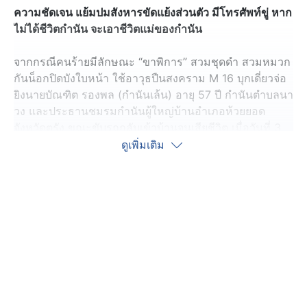
ความชัดเจน แย้มปมสังหารขัดแย้งส่วนตัว มีโทรศัพท์ขู่ หาก
ไม่ได้ชีวิตกำนัน จะเอาชีวิตแม่ของกำนัน
จากกรณีคนร้ายมีลักษณะ “ขาพิการ” สวมชุดดำ สวมหมวก
กันน็อกปิดบังใบหน้า ใช้อาวุธปืนสงคราม M 16 บุกเดี่ยวจ่อ
ยิงนายบัณฑิต รองพล (กำนันเล้น) อายุ 57 ปี กำนันตำบลนา
วง และประธานชมรมกำนันผู้ใหญ่บ้านอำเภอห้วยยอด
จังหวัดตรัง ขณะขับรถกลับเข้าบ้านจนเสียชีวิต เมื่อวันที่ 3
ส.ค.ที่ผ่านมา
ดูเพิ่มเติม
ความคืบหน้าล่าสุด ทางตำรวจได้ระดมกำลังทั้งชุดสืบสวน
ภูธรจังหวัดตรัง, ตำรวจชุดสืบสวน ภาค 9, ตำรวจกองปราบ
ปราบ และชุดสืบสวน สภ.ห้วยยอด กระจายกำลังแบ่งหน้าที่
กันทำงานหลายชุด ทั้งชุดตระเวนเก็บหลักฐานหากล้องวงจร
ปิด, ชุดไล่ภาพจากกล้องวงจรปิดที่คนร้ายใช้เป็นเส้นทาง
หลบหนี รวมทั้งแกะรอยภาพย้อนหลัง ที่คาดว่าคนร้ายจะ
ต้องมาสังเกตการณ์ในพื้นที่ก่อนประมาณ 2 สัปดาห์, ชุด
สืบสวนหาข่าวลงพื้นที่ และชุดสอบสวน โดยทางเจ้าหน้าที่