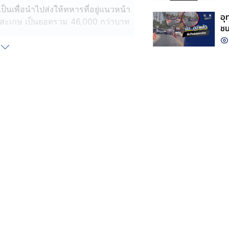
ป็นเพื่อนำไปส่งให้ทหารที่อยู่แนวหน้า
อุ
.ศรีสะเกษ เป็นยอดรวม 46,000 กว่าบาท
ชน
ับ "อาแปะ" ซึ่งเป็นเจ้าของกิจการ
” ก็เลยโทรไปขอบคุณ ด้วยความตื้นตัน
วามว่า “ถ้าผมรู้ว่าซ้อจะไม่คิดตังค์
า เกือบ 50,000 แกบอกช่วยทหารแนว
ละอาแปะครับ”
ปขณะนำของดังกล่าว ไปมอบให้ทหารที่
นหลายจุด ทั้งตอนมืดและตอนสว่าง
กๆ ดื่นๆ ก็ไม่สน” งานนี้ชาวเน็ตแห่เข้า
เป็นจำนวนมาก