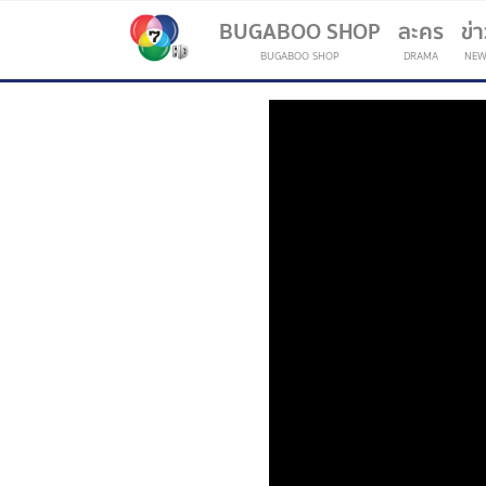
BUGABOO SHOP
ละคร
ข่
BUGABOO SHOP
DRAMA
NEW