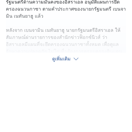
รัฐมนตรีด้านความมั่นคงของอิสราเอล อนุมัติแผนการยึด
ครองฉนวนกาซา ตามคำประกาศของนายกรัฐมนตรี เบนจา
มิน เนทันยาฮู แล้ว
หลังจาก เบนจามิน เนทันยาฮู นายกรัฐมนตรีอิสราเอล ให้
สัมภาษณ์ผ่านรายการของสำนักข่าวฟ็อกซ์นิวส์ ว่า
อิสราเอลมีแผนที่จะยึดครองฉนวนกาซาทั้งหมด เพื่อดูแล
รักษาความปลอดภัย ไม่ใช่เพื่อต้องการครอบครองดินแดน
เพิ่มเติม
ดูเพิ่มเติม
ล่าสุด คณะรัฐมนตรีด้านความมั่นคงของอิสราเอล อนุมัติ
แผนการยึดครองกาซาซิตีและฉนวนกาซาแล้ว โดยมี 5
แนวทาง 1. ปลดอาวุธกลุ่มฮามาส 2. การคืนตัวประกัน
ทั้งหมด ทั้งที่ยังมีชีวิตอยู่และผู้เสียชีวิต 3. การปลดอาวุธใน
ฉนวนกาซา 4. อิสราเอลจะควบคุมความปลอดภัยในฉนวน
กาซา และ 5. การจัดตั้งรัฐบาลพลเรือนทางเลือกที่ไม่ใช่กลุ่ม
ฮามาสหรือรัฐบาลปาเลสไตน์ ทั้งนี้ จะต้องได้รับการอนุมัติ
จากคณะรัฐมนตรีชุดใหญ่ ซึ่งจะมีการประชุมอย่างเร็วที่สุด
ในวันอาทิตย์นี้ (10 ส.ค.)