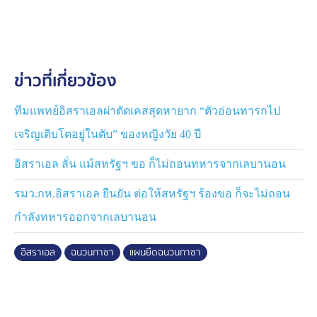
ข่าวที่เกี่ยวข้อง
ทีมแพทย์อิสราเอลผ่าตัดเคสสุดหายาก “ตัวอ่อนทารกไป
เจริญเติบโตอยู่ในตับ” ของหญิงวัย 40 ปี
อิสราเอล ลั่น แม้สหรัฐฯ ขอ ก็ไม่ถอนทหารจากเลบานอน
รมว.กห.อิสราเอล ยืนยัน ต่อให้สหรัฐฯ ร้องขอ ก็จะไม่ถอน
กำลังทหารออกจากเลบานอน
อิสราเอล
ฉนวนกาซา
แผนยึดฉนวนกาซา