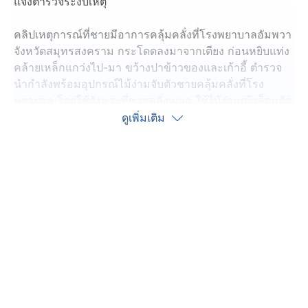
แจ้งตำรวจระงับเหตุ
คลิปเหตุการณ์ที่ชายมีอาการคลุ้มคลั่งที่โรงพยาบาลอัมพวา
จังหวัดสมุทรสงคราม กระโดดลงมาจากเตียง ก่อนหยิบแท่ง
คล้ายเหล็กแกว่งไป-มา ขว้างปาข้าวของและเก้าอี้ ตำรวจ
นำกำลังพร้อมอุปกรณ์ไม้ง่ามจับตัวชายคลุ้มคลั่งที่โรง
พยาบาล โดยใช้จังหวะที่ชายคลั่งเผลอ ใช้ไม้ง่ามเข้าล็อกตัว
และล้อมจับกุมได้สำเร็จ
ดูเพิ่มเติม
โดยก่อนหน้านี้ ชายคนนี้นั่งอยู่ในศาลารอรถข้างโรง
พยาบาล เกิดอาการคลุ้มคลั่ง เดินเท้าเปล่า ตาขวาง ขว้าง
ขวดพลาสติกบนถนน ก่อนที่ตำรวจ สภ.อัมพวา จะคุมตัวมา
ที่ห้องฉุกเฉินโรงพยาบาล และคลุ้มคลั่งขึ้นมาอีก
เหตุการณ์นี้ทำเอาประชาชนและคนในโรงพยาบาลตกใจ
แต่สุดท้าย เป็นการซ้อมแบบเสมือนจริง คนแสดง คือ สิบ
ตำรวจตรี วรนนท์ (หมู่เวฟ) สมบูรณ์ อายุ 23 ปี ผบ.หมู่ (ป.)
สภ.อัมพวา ผู้บังคับหมู่ (ฝ่ายปฏิบัติการ) สภ.อัมพวา เล่น
เหมือนจนผู้กำกับยังจำไม่ได้