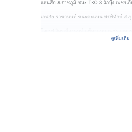
แสนศึก ส.ราชภูมิ ชนะ TKO 3 ผักบุ้ง เพชรเก
เอฟ35 ราชานนท์ ชนะคะแนน พรพิทักษ์ ส.ภู
โจเซฟ จิตรเมืองนนท์ แพ้คะแนน เพชรสามาร
ดูเพิ่มเติม
(คู่เอก) พันศักดิ์ ว.วรรณทวี ชนะคะแนน สิทธิศั
คู่เด็ดสัปดาห์นี้ คือ พันศักดิ์ ว.วรรณทวี พบ สิทธ
ปรากฏว่า พันศักดิ์ ว.วรรณทวี ชนะคะแนน สิทธิ
ดูคลิปมวยไทย 7 สี อาทิตย์นี้ทั้งหมด คลิกที่นี่ 