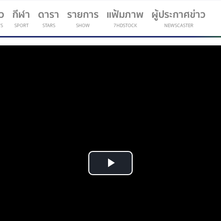
าว
กีฬา
ดารา
รายการ
แฟ้มภาพ
ผู้ประกาศข่าว
S
SPORT
STARS
SHOW
7HDSTOCK
NEWSCASTER
(current)
Play
Video