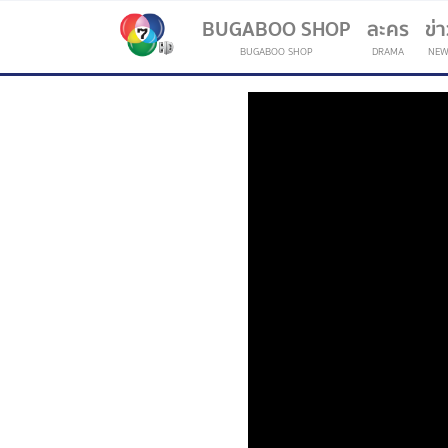
BUGABOO SHOP
ละคร
ข่
BUGABOO SHOP
DRAMA
NEW