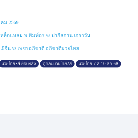
หาคม 2569
ดเหล็กแหลม พ.พิมพ์อร vs ปากีสถาน เอราวัน
ว.ยี่จีน vs เพชรอภิชาติ อภิชาติมวยไทย
มวยไทย7สี ย้อนหลัง
ดูคลิปมวยไทย7สี
มวยไทย 7 สี 10 สค 68