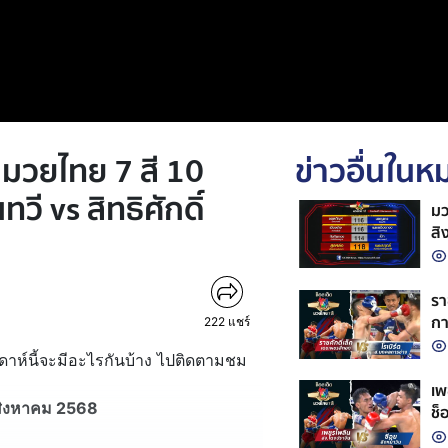
ลมวยไทย 7 สี 10
ข่าวอื่นใน
วี vs สิทธิศักดิ์
มว
สิ
รา
กา
222
แชร์
ดาห์นี้จะมีอะไรกันบ้าง ไปติดตามชม
เพ
 สิงหาคม 2568
ช็