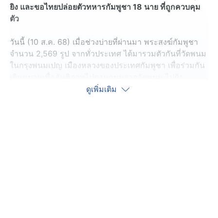
ยิง และขอไทยปล่อยตัวทหารกัมพูชา 18 นาย ที่ถูกควบคุม
ตัว
วันนี้ (10 ส.ค. 68) เมื่อช่วงบ่ายที่ผ่านมา พระสงฆ์กัมพูชา
จำนวน 2,569 รูป จากทั่วประเทศ ได้มารวมตัวกันที่วัดพนม
ในกรุงพนมเปญ เมืองหลวงของประเทศกัมพูชา เพื่อร่วมกัน
เดินขบวนเพื่อสันติภาพไปตามถนนจากวัดพนม ไปยัง
อนุสาวรีย์เอกราช
ดูเพิ่มเติม
โดยการเดินขบวนครั้งนี้มีวัตถุประสงค์เพื่อเรียกร้องให้มีการ
หยุดยิงอย่างถาวรระหว่างกัมพูชาและไทย และเรียกร้องให้
ฝ่ายไทยปล่อยตัวทหารกัมพูชาที่ถูกควบคุมตัว 18 นาย
เนื่องจากทั้งสองประเทศนับถือศาสนาพุทธ และขอให้รัฐบาล
ของทั้งสองประเทศรักษาสันติภาพ ความปลอดภัย และ
เสถียรภาพให้กับประชาชนของตน