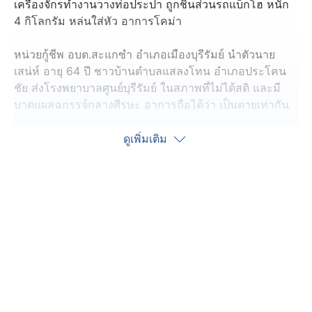
เครื่องจักรทำงานวางท่อประปา ถูกชิ้นส่วนรถแบ็กโฮ หนัก
4 กิโลกรัม หล่นใส่หัว อาการโคม่า
หน่วยกู้ชีพ อบต.สะแกซำ อำเภอเมืองบุรีรัมย์ นำตัวนาย
เสน่ห์ อายุ 64 ปี ชาวบ้านตำบลแสลงโทน อำเภอประโคน
ชัย ส่งโรงพยาบาลศูนย์บุรีรัมย์ ในสภาพที่ไม่ได้สติ และมี
บาดแผลฉกรรจ์กลางศีรษะ อาการถือได้ว่า เป็นตายเท่ากัน
สาเหตุของอาการบาดเจ็บ มาจากนายเสน่ห์ เดินออกมาดูรถ
ดูเพิ่มเติม
แบ็กโฮ ที่กำลังขุดร่องวางท่อประปา บริเวณริมลำห้วยสมอ
พร้อม ๆ กับเพื่อนบ้านอีกหลายสิบคน ระหว่างที่รถแบ็กโฮ
กำลังยื่นแขนเพื่อหักกิ่งไม้ที่ยื่นขวางการวางท่อ ตัวน็อตที่ยึด
ฟันกับบุ้งกี๋เกิดขาด ทำให้ฟันเหล็ก ที่หนักถึง 4 กิโลกรัม ตก
ใส่กลางศีรษะนายสน่ห์พอดิบพอดี
เพื่อนบ้านที่ยืนอยู่ใกล้ ๆ ต้องเข้าไปดูอาการ พบว่า ไม่มี
สัญญาณชีพแล้ว จึงต้องทำ CPR จนชีพจรเริ่มกลับมาเต้นอีก
ครั้ง แต่ค่อนข้างอ่อน