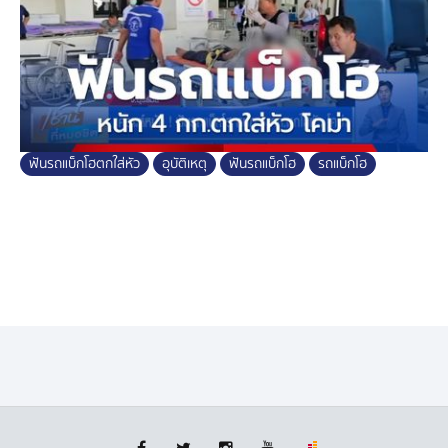
ฟันรถแบ็กโฮตกใส่หัว
อุบัติเหตุ
ฟันรถแบ็กโฮ
รถแบ็กโฮ