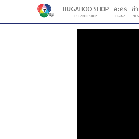
BUGABOO SHOP
ละคร
ข่
BUGABOO SHOP
DRAMA
NEW