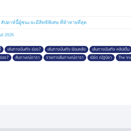
สัปดาห์นี้ผู้ชนะจะมีสิทธิพิเศษ ที่ท้าทายที่สุด
al 2026
้
เส้นทางบันเทิง ช่อง7
เส้นทางบันเทิง ย้อนหลัง
เส้นทางบันเทิง คลิปเต็ม
ช่อง7
สัมภาษณ์ดารา
รายการสัมภาษณ์ดารา
เนิร์ด ณัฐนิชา
The Vo