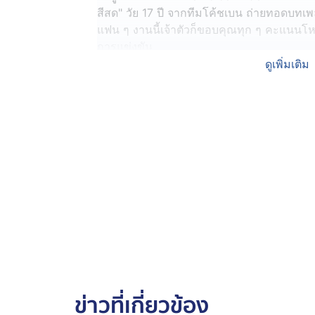
สีสด" วัย 17 ปี จากทีมโค้ชเบน ถ่ายทอดบทเ
แฟน ๆ งานนี้เจ้าตัวก็ขอบคุณทุก ๆ คะแนนโห
การแข่งขัน
ดูเพิ่มเติม
อีกหนึ่งสีสันก็คือ โชว์จากคณะกรรมการ ทั้
ทิศ และ โค้ช ธามไท ที่ชวนลูกทีมมาทำโชว์มา
คนก็บอกเลยว่า ภูมิใจในลูกทีมของตัวเองสุด
ส่วนอีกหนึ่งหนุ่ม ดีแลนด์ เดโชชัย ที่เมื่อคื
ด้วยเช่นกัน ดีแลนด์ บอกว่า น่าตื่นตาตื่นใ
เยี่ยม งานนี้ได้แรงบันดาลใจ ปลุกไฟในการเป็
ข่าวที่เกี่ยวข้อง