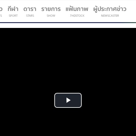
าว
กีฬา
ดารา
รายการ
แฟ้มภาพ
ผู้ประกาศข่าว
S
SPORT
STARS
SHOW
7HDSTOCK
NEWSCASTER
(current)
Play
Video