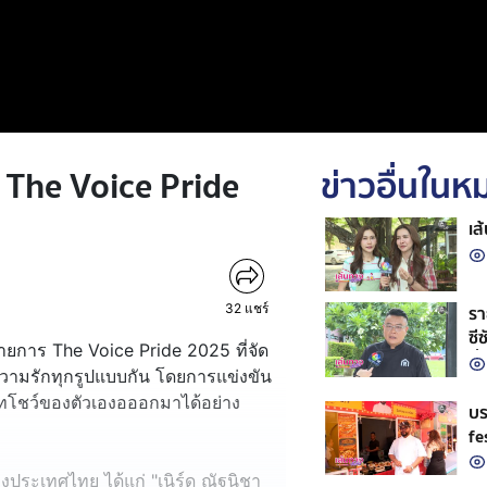
์ The Voice Pride
ข่าวอื่นใน
เส
32
แชร์
รา
ซี
ยการ The Voice Pride 2025 ที่จัด
ที่
ะความรักทุกรูปแบบกัน โดยการแข่งขัน
รีเอทโชว์ของตัวเองอออกมาได้อย่าง
บร
fe
องประเทศไทย ได้แก่ "เนิร์ด ณัฐนิชา