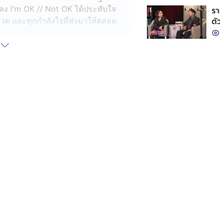
พลง I'm OK // Not OK ได้ประทับใจ
รา
ตั
วต และทุกกำลังใจที่ส่งมาให้ตลอด
ง โค้ชแอม เสาวลักษณ์, โค้ชเบน ชลา
แบบจึ้ง ๆ ซึ่งหลังจบการแข่งขัน ทุก
 ๆ ทำผลงานออกมาได้อย่างยอดเยี่ยม
นนี้ก็ได้ไปร่วมชมการแข่งขันในรอบ Final
จทุกโชว์ ทุกคนทำออกมาได้อย่างยอด
นศิลปินกลับบ้านไปเต็ม ๆ