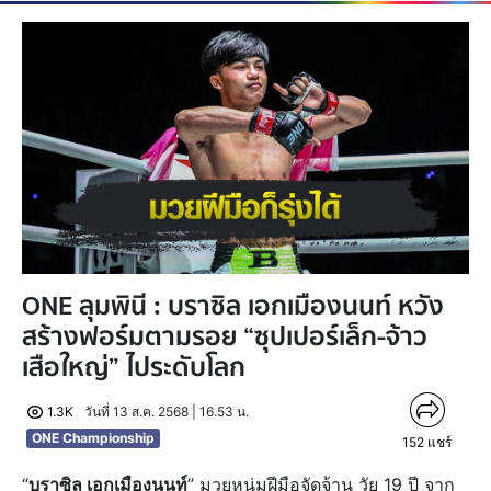
ONE ลุมพินี : บราซิล เอกเมืองนนท์ หวัง
สร้างฟอร์มตามรอย “ซุปเปอร์เล็ก-จ้าว
เสือใหญ่” ไประดับโลก
1.3K
วันที่ 13 ส.ค. 2568 | 16.53 น.
ONE Championship
152
แชร์
“
บราซิล เอกเมืองนนท์
” มวยหนุ่มฝีมือจัดจ้าน วัย 19 ปี จาก