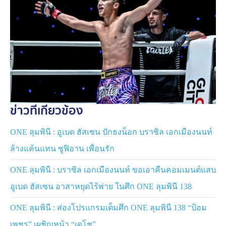
คาซาน ซาโลมอฟ
6 ไฟต์ที่ผ่านมา “
บราซิล
” โชว์ฟอร์มได้อย่างยอดเยี่ยม เก็บ
ชัยชนะได้ 4 ครั้ง โดยในจำนวนนี้มี 2 ไฟต์ที่เขาปราบคู่ต่อสู้
ต่างชาติ ส่งผลให้เขายังคงไร้พ่ายเมื่อต้องดวลกับนักชกต่าง
แดน
ครั้งนี้เขาต้องเผชิญหน้ากับ “
คาซาน
” นักชกหมัดหนัก ผู้เคย
ข่าวที่เกี่ยวข้อง
คว้าชัยเหนือ “พญาครุฑ เสือจันถกมวยไทย” นักกีฬาเจ้าของ
สัญญา ONE จากเวที Road To ONE Thailand มาแล้ว แต่
ONE ลุมพินี : อูเบด ฮัสเซน ปักธงน็อก บราซิล เอกเมืองนนท์
“
บราซิล
” ศึกษาคู่ต่อสู้มาอย่างรอบคอบ และมั่นใจว่าตัวเองมี
ล้างแค้นแทน ซูฟิอาน เพื่อนรัก
แผนการไว้รับมือเรียบร้อย
ONE ลุมพินี : บราซิล เอกเมืองนนท์ ขอเอาคืนคอมเมนต์แสบ
“ก่อนหน้านี้ผมเจอกับมวยต่างชาติมาไม่น้อย การต้องมาเจอ
อูเบด ฮัสเซน อาสาหยุดไร้พ่าย ในศึก ONE ลุมพินี 138
กับมวยหมัดสไตล์รัสเซียหรืออุซเบกิสถานถือเป็นความแปลก
ใหม่ ผมมองว่ายากอยู่เหมือนกัน แต่ไม่น่าเป็นปัญหา เพราะ
ONE ลุมพินี : ส่องโปรแกรมเต็มศึก ONE ลุมพินี 138 “ป้อม
ผมเตรียมการมาอย่างดี คิดว่าความหนัก ผมได้เปรียบ และ
เพชร” เผชิญหน้า “เดโช”