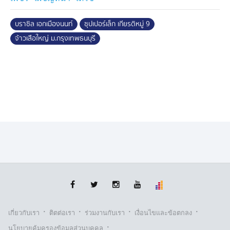
ความเร็วไม่เป็นรอง”
บราซิล เอกเมืองนนท์
ซุปเปอร์เล็ก เกียรติหมู่ 9
แฟนกีฬาชาวไทยสามารถติดตามรับชมการถ่ายทอดสดผ่าน
ทาง Watch.ONEFC.com (บางประเทศ), Facebook &
จ้าวเสือใหญ่ ม.กรุงเทพธนบุรี
YouTube ONE (บางประเทศ) เริ่มคู่แรกเวลา 19.30 น. ส่วน
ทางช่อง 7HD กด 35 (ภาษาไทย) เริ่ม 20.30 น. และ
สามารถจองบัตรเข้าชมในสนามผ่านทาง THAI TICKET
MAJOR
ติดตาม
ONE Championship
และ
ONE ลุมพินี
ได้ที่ :
https://www.ch7.com/one-championship
ช่องทางถ่ายทอดสด ONE ลุมพินี
- FACEBOOK :
https://www.facebook.com/Ch7HD
[เริ่มเวลา 19.30 น.]
- YOUTUBE :
https://www.youtube.com/ch7hd
[เริ่ม
เวลา 19.30 น.]
- ช่อง 7HD กด 35 / เว็บไซต์และแอปพลิเคชัน
·
·
·
·
เกี่ยวกับเรา
ติตต่อเรา
ร่วมงานกับเรา
เงื่อนไขและข้อตกลง
BUGABOO.TV [เริ่มเวลา 20.30 น.]
·
นโยบายคุ้มครองข้อมูลส่วนบุคคล