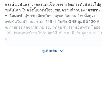
กระบี่ มุ่งมั่นสร้างผลงานที่แข็งแกร่ง หวังยกระดับตัวเองไปสู่
ระดับโลก ในครั้งนี้เขาตั้งใจจะสยบความห้าวของ “
คาซาน
ซาโลมอฟ
” คู่ชกวัยเดียวกันจากอุซเบกิสถาน โดยทั้งคู่จะ
แข่งขันในกติกามวยไทย 126 ป. ในศึก
ONE ลุมพินี 120
ที่
จะถ่ายทอดสดจากสนามมวยเวทีลุมพินี (รามอินทรา) ไปยัง
195 ประเทศทั่วโลก ในวันศุกร์ที่ 15 ส.ค. นี้ เริ่มคู่แรก 19.30
น.
ตลอด 6 ไฟต์ที่ผ่านมาในรายการนี้ “
บราซิล
” โชว์ให้เห็นถึง
ดูเพิ่มเติม
ความเป็นดาวรุ่งไฟแรงฝีมือจัดจ้าน ทว่ามีแฟนมวยบางส่วน
มองว่าสไตล์มวยฝีมืออาจไม่เหมาะกับเวทีระดับโลก เจ้าตัว
จึงตั้งใจพิสูจน์ให้เห็น พร้อมเดินตามรอยไอดอลในดวงใจ
อย่าง “
ซุปเปอร์เล็ก เกียรติหมู่ 9
” แชมป์โลก ONE คิกบ็อกซิ่ง
รุ่นฟลายเวต (125-135 ป.) และ “
จ้าวเสือใหญ่ ม.กรุงเทพ
ธนบุรี
” ผู้ท้าชิงอันดับ 5 ของแรงกิง ONE มวยไทย รุ่นฟลาย
เวต เพื่อก้าวสู่การเป็นนักกีฬาระดับโลกในอนาคต
“ผมอยากเดินตามรอยมวยรุ่นพี่ที่ผมชื่นชมอย่าง
ซุปเปอร์เล็ก