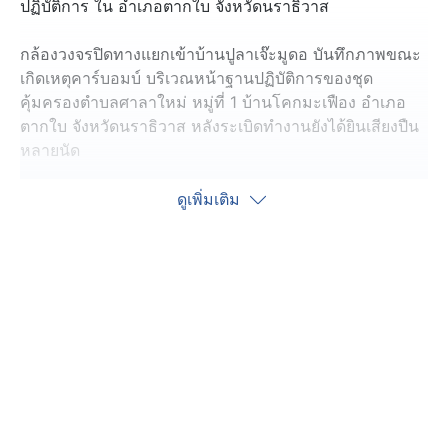
ปฏิบัติการ ใน อำเภอตากใบ จังหวัดนราธิวาส
กล้องวงจรปิดทางแยกเข้าบ้านปูลาเจ๊ะมูดอ บันทึกภาพขณะ
เกิดเหตุคาร์บอมบ์ บริเวณหน้าฐานปฏิบัติการของชุด
คุ้มครองตำบลศาลาใหม่ หมู่ที่ 1 บ้านโคกมะเฟือง อำเภอ
ตากใบ จังหวัดนราธิวาส หลังระเบิดทำงานยังได้ยินเสียงปืน
หลายนัด
พ.ต.อ.อัสรี ต่วนเพ็ง ผกก.สภ.ตากใบ นำกำลังตำรวจ ทหาร
ดูเพิ่มเติม
และฝ่ายปกครอง ไปตรวจสอบ พบเศษชิ้นส่วนของรถเก๋งสีดำ
ทะเบียนหมวดจังหวัดนครศรีธรรมราช ตกกระจายเกลื่อน
พื้นถนน และสร้างความเสียหายต่อฐานปฏิบัติการช่วง
บริเวณด้านหน้าทั้งแถบ พร้อมมีรถกระบะของฐานปฏิบัติการ
เสียหายไปด้วย
นอกจากนี้ พบเจ้าหน้าที่กองอาสารักษาดินแดนประจำฐาน
ได้รับบาดเจ็บ 3 นาย ซึ่งเพื่อน ๆ ได้นำตัวส่งรักษาที่โรง
พยาบาลตากใบไปก่อนหน้าแล้ว