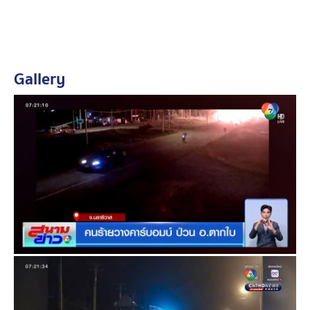
เบื้องต้น พบผู้ต้องสงสัย 2 คน ขี่รถจักรยานยนต์หลบหนีเข้า
เส้นทางไปบ้านปูลาเจ๊ะมูดอ ห่างจากจุดเกิดเหตุประมาณ
250 เมตร หลังจากเกิดระเบิดขึ้น
Gallery
เจ้าหน้าที่ให้การสอบสวนทราบว่า มีคนร้ายจำนวน 1 คน ขับ
รถเก๋งประกอบระเบิดมาจอดใกล้กับฐาน จากนั้นได้เข้าเกียร์
แล้วกระโดดออกจากรถ ปล่อยให้รถไหลไปที่บริเวณหน้า
ฐาน ก่อนหนีไปซ้อนท้ายรถจักรยานยนต์เพื่อนที่มารับพาห
ลบหนี ซึ่งเจ้าหน้าที่พยายามยิงสกัดคนร้ายแต่ไม่สำเร็จ