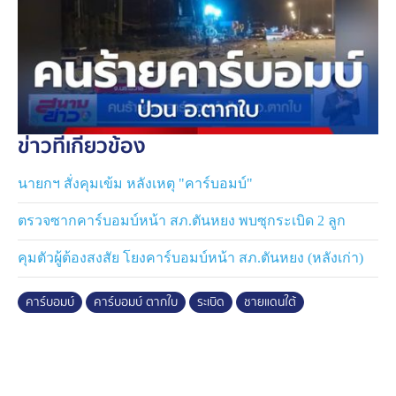
ข่าวที่เกี่ยวข้อง
นายกฯ สั่งคุมเข้ม หลังเหตุ "คาร์บอมบ์"
ตรวจซากคาร์บอมบ์หน้า สภ.ตันหยง พบซุกระเบิด 2 ลูก
คุมตัวผู้ต้องสงสัย โยงคาร์บอมบ์หน้า สภ.ตันหยง (หลังเก่า)
คาร์บอมบ์
คาร์บอมบ์ ตากใบ
ระเบิด
ชายแดนใต้