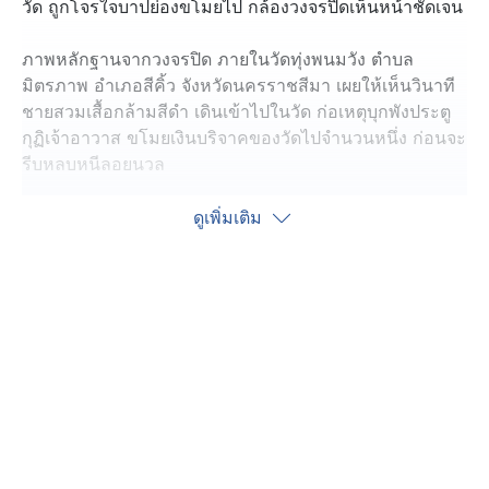
วัด ถูกโจรใจบาปย่องขโมยไป กล้องวงจรปิดเห็นหน้าชัดเจน
ภาพหลักฐานจากวงจรปิด ภายในวัดทุ่งพนมวัง ตำบล
มิตรภาพ อำเภอสีคิ้ว จังหวัดนครราชสีมา เผยให้เห็นวินาที
ชายสวมเสื้อกล้ามสีดำ เดินเข้าไปในวัด ก่อเหตุบุกพังประตู
กุฏิเจ้าอาวาส ขโมยเงินบริจาคของวัดไปจำนวนหนึ่ง ก่อนจะ
รีบหลบหนีลอยนวล
พระอธิการเปรม โชติปญโญ เจ้าอาวาส พาไปสำรวจร่อง
ดูเพิ่มเติม
รอยในวัดที่ถูกโจรใจบาป พยายามงัดแงะแต่ไม่สำเร็จ และ
ประตูกุฏิของเจ้าอาวาส ที่ถูกทุบทำลายจนลูกบิดประตูพังเสีย
หาย ก่อนคนร้ายเข้าไปขโมยเงินบริจาค ที่เจ้าอาวาสเก็บไว้
ไปจำนวน 1,500 บาท
ซึ่ง วันเกิดเหตุ เจ้าอาวาส และพระลูกวัดบางส่วนได้ออกไป
รับกิจนิมินต์ข้างนอก ส่วนพระที่เหลือก็ลงไปสวดปาฏิโมกข์
ทำให้ไม่มีใครอยู่เฝ้าสังกุฏิ เบื้องต้นไดเแจ้งความที่ สภ.สีคิ้ว
ไว้แล้ว