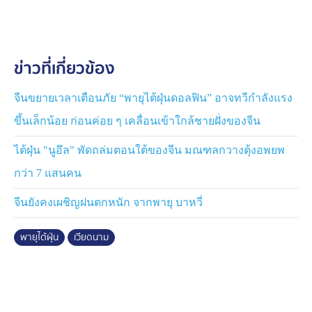
ระดับสูงสุด ส่งผลให้ชั้นเรียนและการก่อสร้างทั้งหมดหยุด
ชั่วคราว ส่วนศูนย์การค้า, ร้านอาหาร และซูเปอร์มาร์เก็ต
ปิดบริการตั้งแต่วันอาทิตย์ที่ผ่านมา และมีคำสั่งให้เรือต่าง ๆ
ข่าวที่เกี่ยวข้อง
หยุดเดินเรือในน่านน้ำเมืองซานย่า
จีนขยายเวลาเตือนภัย “พายุไต้ฝุ่นดอลฟิน” อาจทวีกำลังแรง
ขึ้นเล็กน้อย ก่อนค่อย ๆ เคลื่อนเข้าใกล้ชายฝั่งของจีน
ไต้ฝุ่น "นูอึล" พัดถล่มตอนใต้ของจีน มณฑลกวางตุ้งอพยพ
กว่า 7 แสนคน
จีนยังคงเผชิญฝนตกหนัก จากพายุ บาหวี่
พายุไต้ฝุ่น
เวียดนาม