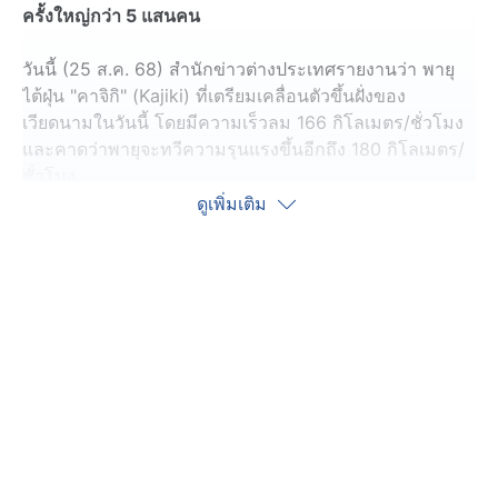
ครั้งใหญ่กว่า 5 แสนคน
วันนี้ (25 ส.ค. 68) สำนักข่าวต่างประเทศรายงานว่า พายุ
ไต้ฝุ่น "คาจิกิ" (Kajiki) ที่เตรียมเคลื่อนตัวขึ้นฝั่งของ
เวียดนามในวันนี้ โดยมีความเร็วลม 166 กิโลเมตร/ชั่วโมง
และคาดว่าพายุจะทวีความรุนแรงขึ้นอีกถึง 180 กิโลเมตร/
ชั่วโมง
ดูเพิ่มเติม
ทางการเวียดนามสั่งอพยพประชาชนกว่า 586,000 คน ใน
จังหวัดทัญฮว้า, ก๋วงตริ, เมืองเว้ และดานัง ทางตอนกลาง
ของประเทศเวียดนาม พร้อมเตือนให้ชาวประมงใน 7
จังหวัดชายฝั่ง นำเรือกลับเข้าฝั่ง ส่วนเที่ยวบินของ "เวียดนาม
แอร์ไลน์ส" (Vietnam Airlines) ต้องยกเลิกเที่ยวบินแล้ว
อย่างน้อย 22 เที่ยวบิน
ด้านสำนักงานอุตุนิยมวิทยาจีนประกาศเตือนฝนตกหนักและ
กระแสลมแรงในมณฑลไหหลำ, กวางตุ้ง และเขตปกครอง
ตนเองกว่างซีจ้วง ทางตอนใต้ของประเทศ โดยเฉพาะที่เมือง
ซานย่า มณฑลไหหลำ มีการเตือนภัยระดับ "สีแดง" หรือ