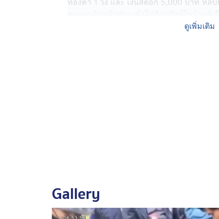
ทองคำ 1 วง และ เงินสดอีก 5,000 บาท หลบหนี
ตระเวนงัดหน้าต่าง เข้าไปลักทรัพย์ในบ้านผู้เ
นี้ได้ทรัพย์สินอีกจำนวนมาก เหตุเกิดวันที่ 
ดูเพิ่มเติม
ตำรวจชุดสืบสวน สภ.เมืองสุรินทร์ ลงพื้นที่ติ
เมื่อวานนี้ในบ้านพัก ตำบลปรือ อำเภอปราสาท
คนก่อเหตุนำไปซุกซ่อนไว้ตามจุดต่าง ๆ บริเ
เกือบ 40,000 บาท ตลับใส่ทอง จำนวน 1 ตลั
กระบะคันที่ใช้ก่อเหตุ
จากนั้นนำตัวคนก่อเหตุไปทำแผนประกอบคำรับส
จริง เพื่อหาเงินมาใช้จ่ายส่วนตัว ตำรวจจึงแ
เคหสถานโดยทำลายสิ่งกีดกั้นหรือคุ้มครองทร
พาหนะเพื่อสะดวกแก่การกระทำผิดหรือการพาทร
Gallery