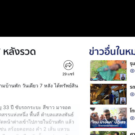
7 หลังรวด
ข่าวอื่นใน
รุ
29
แชร์
มบ้านพัก วันเดียว 7 หลัง ได้ทรัพย์สิน
รถ
ยุ 33 ปี ขับรถกระบะ สีขาว มาจอด
โท
ดสรรแห่งหนึ่ง พื้นที่ ตำบลแสลงพันธ์
ุงัดหน้าต่างเข้าไปภายในบ้านพัก แล้ว
เช่น สร้อยคอทอง คำ 2 เส้น แหวน
ศา