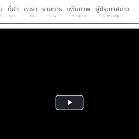
าว
กีฬา
ดารา
รายการ
แฟ้มภาพ
ผู้ประกาศข่าว
S
SPORT
STARS
SHOW
7HDSTOCK
NEWSCASTER
(current)
Play
Video