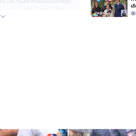
 และวันเดียวกันนั้นคนก่อเหตุยัง
เส
สียหายอีก 6 หลัง ในหมู่บ้านจัดสรรแห่ง
26 สิงหาคม 2568 เวลา 18.00 น.
ดตามหาตัวคนก่อเหตุ กระทั่งจับตัวได้
 จังหวัดสุรินทร์ พร้อมยึดของกลางที่
วณบ้านพักหลายรายการ เช่น เงินสด
บ ตั๋วรับจำนำทอง จำนวน 1 ใบ และรถ
ารภาพ ผู้ก่อเหตุยอมรับว่าก่อเหตุ
จ้งข้อหากระทำผิดฐานลักทรัพย์ใน
ัพย์นั้นหรือรับของโจร โดยใช้ยาน
ัพย์นั้นไป หรือเพื่อให้พ้นการจับกุม