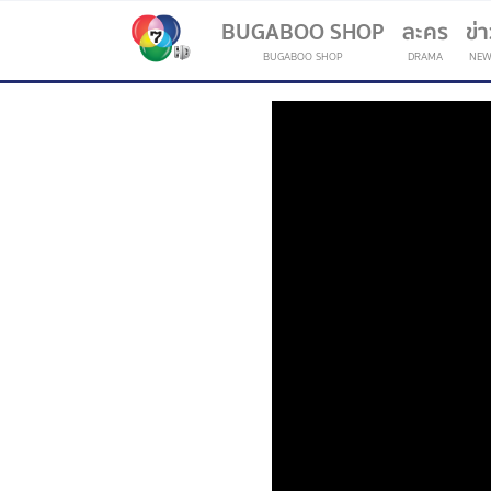
BUGABOO SHOP
ละคร
ข่
BUGABOO SHOP
DRAMA
NEW