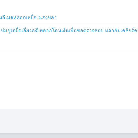
พบว่า มีการโอนไปยังบัญชีธนาคาร
ง เป็นเงินหลายล้านบาท จึงได้รวบรวม
มอีเมลหลอกเหยื่อ จ.สงขลา
งเป็นผู้ลงทะเบียนเปิดบัญชีบริการ
่มขู่เหยื่อเอี่ยวคดี หลอกโอนเงินเพื่อขอตรวจสอบ แลกกับเคลียร์คดี
จท่องเที่ยว โดยตำรวจท่องเที่ยว
ยดังกล่าว ได้ผ่านกล้องของตำรวจท่อง
มกันจับกุม นำตัวส่งพนักงานสอบสวน กก.3