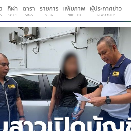
าว
กีฬา
ดารา
รายการ
แฟ้มภาพ
ผู้ประกาศข่าว
S
SPORT
STARS
SHOW
7HDSTOCK
NEWSCASTER
(current)