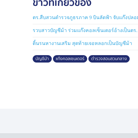
ข่าวที่เกี่ยวข้อง
ประเทศ ผ่านบริการโอนเงินข้ามประเทศ โดย
ปลายทางที่ประเทศฟิลิปปินส์ จำนวนหลายครั้
ตร.สืบสวนตำรวจภูธรภาค 9 บินลัดฟ้า จับแก๊งปลอ
พยานหลักฐานขอหมายจับ น.ส.ฉัตรชลิกานต์ ซึ่
โอนเงินข้ามประเทศผ่านช่องทางออนไลน์
รวบสาวบัญชีม้า ร่วมแก๊งคอลเซ็นเตอร์อ้างเป็นตร. ข
ดิ้นรนหางานเสริม สุดท้ายเจอหลอกเป็นบัญชีม้า
และจากการประสานงานกับ กองบัญชาการตำรว
พัทยา พบว่า น.ส.ฉัตรชลิกานต์ฯ ผู้ต้องหารา
บัญชีม้า
แก๊งคอลเซนเตอร์
ตำรวจสอบสวนกลาง
เที่ยวในพื้นที่เมืองพัทยา จ.ชลบุรี จึงได้ร่ว
บก.ปอท. เพื่อดำเนินคดีตามกฎหมายต่อไป