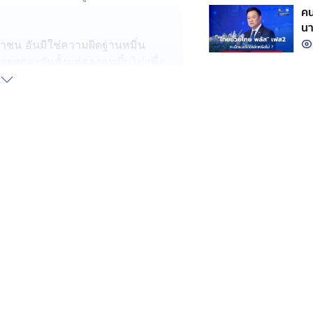
คน
นา
าชน อันมิใช่ความผิดฐานหมิ่น
ลงกันตั้งแต่สองคนขึ้นไป เพื่อ
ำความผิดฐานฟอกเงิน เพราะเหตุที่
ี่ ในพื้นที่เมืองพัทยา ต.หนองปรือ
วนเกี่ยวกับการขบวนการคอลเซนเตอร์
ก และให้คุยรายละเอียดต่อที่ไลน์
ส่งข้อความกระตุ้นยอดขายในกลุ่ม จนผู้
ปบัญชีม้า จำนวน 2 บัญชี
เงินสดที่ห้างสรรพสินค้า ในพื้นที่
าวจีนจึงได้ขอหมายจับและได้จับกุมชาย
ย์สินกว่า 10 ล้านบาท ไปก่อนหน้านี้
ี้ มีการทำธุรกรรมโอนเงินข้าม