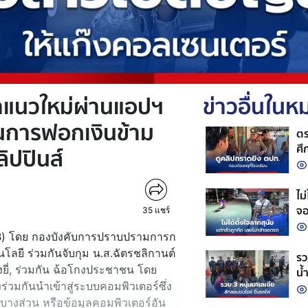
้าแนวใหม่ผ่านแอปฯ
ข่าวอื่นใน
ในการฟอกเงินข้าม
ตร
ศึ
ิปปินส์
วั
ไม
จ
35
แชร์
IB) โดย กองบังคับการปราบปรามการก
ยี ร่วมกันจับกุม น.ส.ฉัตรชลิกานต์
รว
งยี่, ร่วมกัน ฉ้อโกงประชาชน โดย
น้
่วมกันนำเข้าสู่ระบบคอมพิวเตอร์ซึ่ง
หน
35
บางส่วน หรือข้อมูลคอมพิวเตอร์อัน