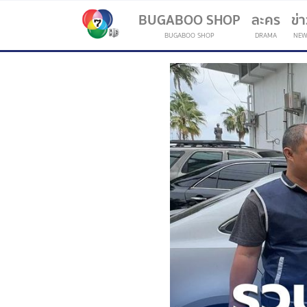
BUGABOO SHOP
ละคร
ข่
BUGABOO SHOP
DRAMA
NEW