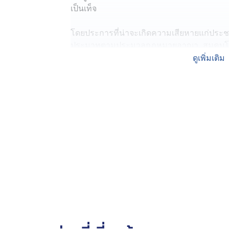
เป็นเท็จ
โดยประการที่น่าจะเกิดความเสียหายแก่ประช
ประมาทตามประมวลกฎหมายอาญา, สมคบโดยตก
กระทำความผิดฐานฟอกเงิน และได้มีการกระท
ดูเพิ่มเติม
ได้สมคบกันและร่วมกันฟอกเงิน” โดยจับกุมได้ท
อ.บางละมุง จ.ชลบุรี
สืบเนื่องจากเจ้าหน้าที่ตำรวจได้ทำการสืบส
หลอกให้ลงทุนสต๊อกสินค้ามาขายผ่านเพจเฟซบุ๊
open chat ซึ่งมีหน้าม้ากว่า 200 บัญชี คอย
เสียหายหลงเชื่อ แล้วจึงหลอกลวงให้โอนเงินไ
จากการสืบสวนสอบสวนพบว่า บัญชีแรกมีการถอน
เมืองพัทยา จ.ชลบุรี และมีการส่งต่อให้กับช
ชาวจีนที่รับเงินดังกล่าวพร้อมทั้งตรวจยึดทรัพ
แล้วนั้น
ภายหลังสืบสวนพบว่า บัญชีม้าอีกบัญชีในคดีน