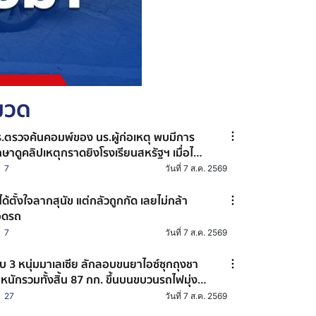
หมวด
.ตรวจค้นคอมพ์ของ นร.ผู้ก่อเหตุ พบมีการ
กษาดูคลิปเหตุกราดยิงโรงเรียนสหรัฐฯ เมื่อไม่กี่
นก่อนก่อเหตุยิงใน รร.เทพศิรินทร์ นนทบุรี
7
วันที่ 7 ส.ค. 2569
่ได้ตั้งใจลากสุนัข แต่กลัวถูกกัด เลยไม่กล้า
อดรถ
7
วันที่ 7 ส.ค. 2569
บ 3 หนุ่มมาเลเซีย ลักลอบขนยาไอซ์ซุกถุงชา
ำหนักรวมทั้งสิ้น 87 กก. ขึ้นบนขบวนรถไฟมุ่ง
้าลงใต้ ยอมรับสารภาพได้ค่าจ้างขน ประมาณ
27
วันที่ 7 ส.ค. 2569
,000 บาท ต่อครั้ง