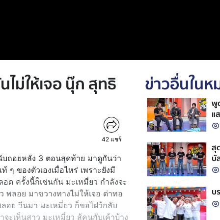
ไม่ให้เจอ นุ๊ก สุทธิ
ข่าวอื่นใน
พู
แส
ปั
42
แชร์
สุ
บั
ง นับถอยหลัง 3 ตอนสุดท้าย มาดูกันว่า
ท้ ๆ ของตัวเองเมื่อไหร่ เพราะยังมี
 ครั้งนี้ก็เช่นกัน มะเหมี่ยว กำลังจะ
บร
โดนสาว พลอย มาขวางทางไม่ให้เจอ ด่าทอ
พลอย วีนมา มะเหมี่ยว ก็ขอไฝว้กลับ
ะเห็นสาว มะเหมี่ยว สู้คนกับเค้าบ้าง