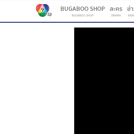
BUGABOO SHOP
ละคร
ข่
BUGABOO SHOP
DRAMA
NEW