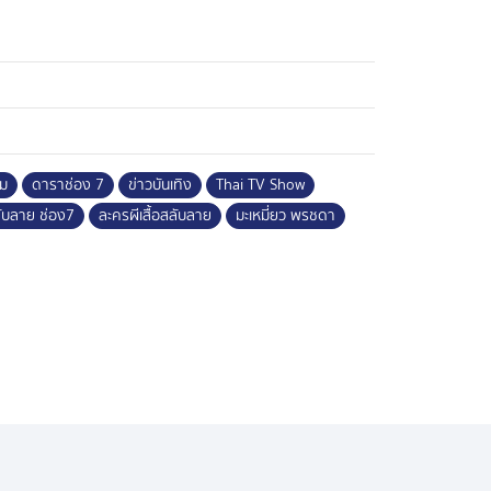
็ม
ดาราช่อง 7
ข่าวบันเทิง
Thai TV Show
สลับลาย ช่อง7
ละครผีเสื้อสลับลาย
มะเหมี่ยว พรชดา