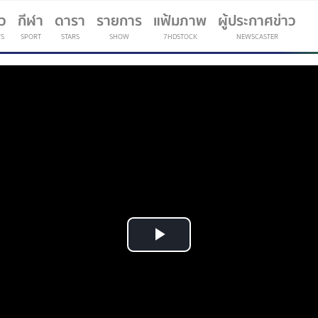
าว
กีฬา
ดารา
รายการ
แฟ้มภาพ
ผู้ประกาศข่าว
S
SPORT
STARS
SHOW
7HDSTOCK
NEWSCASTER
(current)
Play
Video