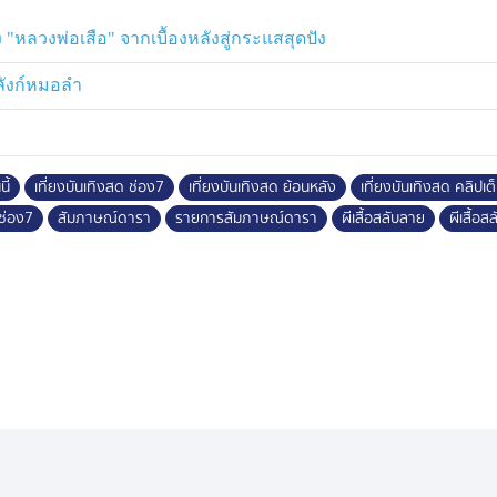
 "หลวงพ่อเสือ" จากเบื้องหลังสู่กระแสสุดปัง
ลลังก์หมอลำ
ี้
เที่ยงบันเทิงสด ช่อง7
เที่ยงบันเทิงสด ย้อนหลัง
เที่ยงบันเทิงสด คลิปเต
ช่อง7
สัมภาษณ์ดารา
รายการสัมภาษณ์ดารา
ผีเสื้อสลับลาย
ผีเสื้อ