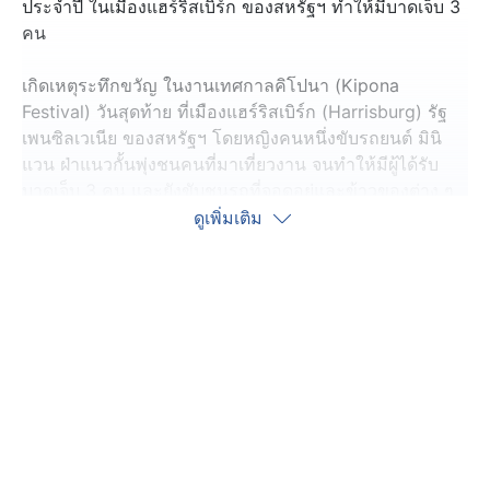
ประจำปี ในเมืองแฮร์ริสเบิร์ก ของสหรัฐฯ ทำให้มีบาดเจ็บ 3
คน
เกิดเหตุระทึกขวัญ ในงานเทศกาลคิโปนา (Kipona
Festival) วันสุดท้าย ที่เมืองแฮร์ริสเบิร์ก (Harrisburg) รัฐ
เพนซิลเวเนีย ของสหรัฐฯ โดยหญิงคนหนึ่งขับรถยนต์ มินิ
แวน ฝ่าแนวกั้นพุ่งชนคนที่มาเที่ยวงาน จนทำให้มีผู้ได้รับ
บาดเจ็บ 3 คน และยังขับชนรถที่จอดอยู่และข้าวของต่าง ๆ
ต่อไปอีกราว 6 ช่วงตึก ก่อนไปต่อไม่ได้ และถูกตำรวจ
ดูเพิ่มเติม
ควบคุมตัว ก่อนถูกนำตัวไปสอบสวนทันที เบื้องต้นยังไม่
ทราบแรงจูงใจในการก่อเหตุ
เหตุดังกล่าวเกิดขึ้นช่วงหลัง 18.00 น.วานนี้ (1 ก.ย.) ตาม
เวลาท้องถิ่น ซึ่งเป็นช่วงที่ร้านต่าง ๆ ที่มาออกงานเริ่มเก็บ
ร้าน ส่วนผู้บาดเจ็บทั้ง 3 คน มีเด็กชายอายุ 6 ขวบ มีอาการ
สาหัส ส่วนอีก 2 คน คือหญิงนั่งเก้าอี้เข็น และเจ้าหน้าที่
ควบคุมจราจร บาดเจ็บเล็กน้อย