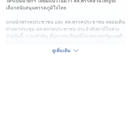
ใครเป็นนายกฯ โดยมีแนวโน้มว่า สส.พรรคส่วนใหญ่จะ
เลือกสนับสนุนพรรคภูมิใจไทย
แกนนำพรรคประชาชน และ สส.พรรคประชาชน ทยอยเดิน
ทางมาประชุม สส.พรรคประชาชน ประจำสัปดาห์ในช่วง
บ่ายวันนี้ วาระสำคัญ คือการหารือมติโหวตนายกรัฐมนตรี
คนต่อไปว่า จะสนับสนุนแคนดิเดตจากพรรคเพื่อไทย และ
พรรคภูมิใจไทยหลังจากเมื่อวานนี้ (1 ก.ย.) ได้รับความคิด
ดูเพิ่มเติม
เห็นของสส.ภายในพรรคไปแล้วบางส่วน ซึ่งความคิดเห็นใน
ที่ประชุมเมื่อวานนี้ ค่อนข้างแตกต่างกัน โดยมีรายงานข่าว
ว่า ในวันนี้ สส.พรรคประชาชน ส่วนใหญ่ เลือกที่จะโหวต
สนับสนุนให้กับพรรคภูมิใจไทย
ขณะที่ นางสาวศิริกัญญา ตันสกุล รองหัวหน้าพรรค
ประชาชน ที่เดินทางมาร่วมประชุม บอกว่า หลังจากการ
ประชุมวันนี้ น่าจะมีการแถลงข่าว โดยยอมรับว่า เมื่อวานนี้
มากันน้อย แต่คาดว่าวันนี้จะมากันครบ ซึ่งคงต้องรับฟัง
ความคิดเห็นเพิ่มเติมจาก สส.คนที่ไม่ได้มาประชุมเมื่อวานนี้
ด้วย