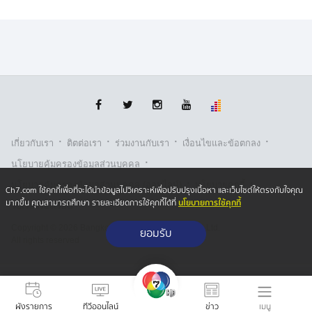
·
·
·
·
เกี่ยวกับเรา
ติตต่อเรา
ร่วมงานกับเรา
เงื่อนไขและข้อตกลง
·
นโยบายคุ้มครองข้อมูลส่วนบุคคล
·
·
นโยบายคุ้มครองข้อมูลส่วนบุคคล (ออนไลน์)
นโยบายคุกกี้
Ch7.com ใช้คุกกี้เพื่อที่จะได้นำข้อมูลไปวิเคราะห์เพื่อปรับปรุงเนื้อหา และเว็บไซต์ให้ตรงกับใจคุณ
นโยบายการใช้คุกกี้
มากขึ้น คุณสามารถศึกษา รายละเอียดการใช้คุกกี้ได้ที่
รับเรื่องร้องเรียน
Copyright © 2026 Bangkok Broadcasting & T.V. Co.,Ltd.
ยอมรับ
All rights reserved
เมนู
ผังรายการ
ทีวีออนไลน์
ข่าว