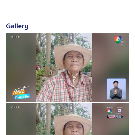
ตลอดทั้ง 5 วัน เจ้าหน้าที่ค้นหา ยายคูณ ด้วยความยาก
ลำบาก แบ่งชุดเดินเท้าปูพรมค้นหา และเจออุปสรรคมีฝนตก
หลังไม่พบเมื่อคืนที่ผ่านมา จึงประกาศยุติการค้นหา ถอน
Gallery
กำลังกลับทั้งหมด