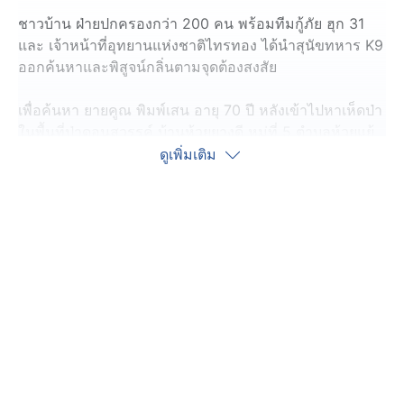
ชาวบ้าน ฝ่ายปกครองกว่า 200 คน พร้อมทีมกู้ภัย ฮุก 31
และ เจ้าหน้าที่อุทยานแห่งชาติไทรทอง ได้นำสุนัขทหาร K9
ออกค้นหาและพิสูจน์กลิ่นตามจุดต้องสงสัย
เพื่อค้นหา ยายคูณ พิมพ์เสน อายุ 70 ปี หลังเข้าไปหาเห็ดป่า
ในพื้นที่ป่าดอนสวรรค์ บ้านห้วยยางดี หมู่ที่ 5 ตำบลห้วยแย้
อำเภอหนองบัวระเหว จังหวัดชัยภูมิ อยู่บริเวณเทือกเขาพัง
ดูเพิ่มเติม
เหย พลัดหลงหายไปตั้งแต่ช่วงบ่ายของวันที่ 29 สิงหาคม
ตลอด 5 วัน เจ้าหน้าที่ได้ปูพรมเดินเท้าเข้าป่าแนวเขา กู้ภัย
นำโดรนตรวจับความร้อน 4 ลำ ขึ้นบินเพื่อค้นหา และกู้ภัย
ยังโรยตัวไปสำรวจตามหน้าผา แต่ก็ไม่พบผู้สูญหาย
สำหรับป่าดอนสวรรค์ เป็นป่ารกทึบ เป็นเหวลึก และมีหน้าผา
สูงชัน ชาวบ้านให้ฉายาว่า เป็นป่าลี้ลับ ชาวบ้านส่วนใหญ่ไม่
กล้าเข้าไปหาของป่าจุดนี้ เพราะมีโอกาสสูงที่จะหลงทิศทาง
หาทางกลับไม่เจอ