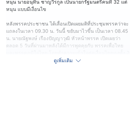
หนุน นายอนุทิน ชาญวีรกูล เป็นนายกรัฐมนตรีคนที่ 32 แต่
หนุน แบบมีเงื่อนไข
หลังพรรคประชาชน ได้เลื่อนเปิดเผยมติที่ประชุมพรรคว่าจะ
แถลงในเวลา 09.30 น. วันนี้ ขยับมาไวขึ้น เป็นเวลา 08.45
น. นายณัฐพงษ์ เรืองปัญญาวุฒิ หัวหน้าพรรค เปิดเผยว่า
ตลอด 5 วันที่ผ่านมาหลังได้มีการพูดคุยกับ พรรคเพื่อไทย
และพรรคภูมิใจไทย โดยทำความเข้าใจต่อเงื่อนไขของทั้ง 2
พรรค อย่างละเอียดรอบคอบแล้ว
ดูเพิ่มเติม
และจากการประชุมพรรคช่วงเช้า มติของพรรคคือ หาก
พรรคงดออกเสียงให้ความเห็นชอบ โหวตนายกรัฐมนตรี
อาจจะทำให้ไม่มีผู้ใดได้เสียงเกินกึ่งหนึ่ง ห่วงว่าจะเปิดช่องให้
มีนายกรัฐมนตรีคนนอกเข้ามา ทางพรรคจึงมีมติ เห็นชอบ
เลือก นายอนุทิน หัวหน้าพรรคพรรคภูมิใจไทย เป็นนายก
รัฐมนตรีคนที่ 32 แต่ต้องยอกตกลงเงื่อนไข 5 ข้อของพรรค
ประชาชน
ส่วนเงื่อนไข 5 ข้อ ได้แก่ นายกรัฐมนตรีต้องยุบสภาภายใน