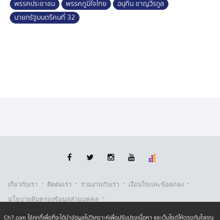
พรรคประชาชน
พรรคภูมิใจไทย
อนุทิน ชาญวีรกูล
นายกรัฐมนตรีคนที่ 32
·
·
·
·
เกี่ยวกับเรา
ติตต่อเรา
ร่วมงานกับเรา
เงื่อนไขและข้อตกลง
·
นโยบายคุ้มครองข้อมูลส่วนบุคคล
·
·
นโยบายคุ้มครองข้อมูลส่วนบุคคล (ออนไลน์)
นโยบายคุกกี้
Ch7.com ใช้คุกกี้เพื่อที่จะได้นำข้อมูลไปวิเคราะห์เพื่อปรับปรุงเนื้อหา และเว็บไซต์ให้ตรงกับใจคุณ