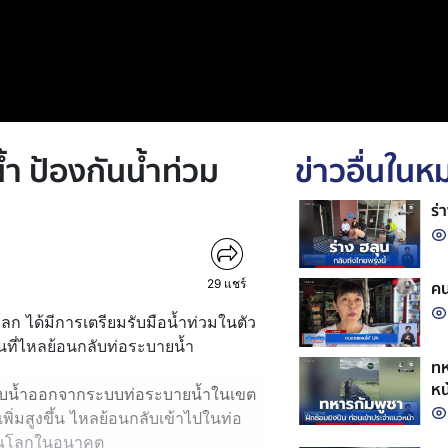
้ำ ป้องกันน้ำท่วม
ข่าวอื่นใน
ร่
29
แชร์
คน
โลก ได้มีการเตรียมรับมือน้ำท่วมในตัว
่านที่ไหลย้อนกลับท่อระบายน้ำ
ทห
หน
สูบน้ำออกจากระบบท่อระบายน้ำในเขต
ิ่มสูงขึ้น ไหลย้อนกลับเข้าไปในท่อ
ิษณุโลกในอนาคต