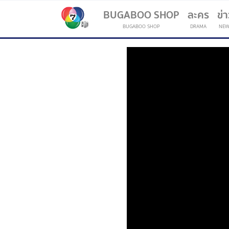
BUGABOO SHOP
ละคร
ข่
BUGABOO SHOP
DRAMA
NEW