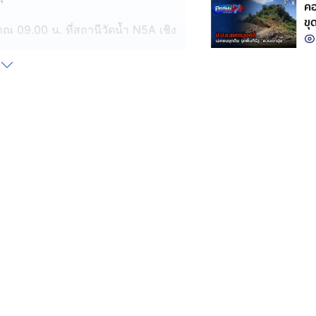
คอ
ขุ
าณ 09.00 น. ที่สถานีวัดน้ำ N5A เชิง
พื่อวางท่อสูบน้ำ แล้วกลบถนนกลับเป็น
ปมาได้ แล้วเดินเครื่องสูบน้ำเต็มกำลัง
ึ้นอย่างต่อเนื่อง ซึ่งเป็นผลมาจากเขื่อน
ศก์เมตรต่อวินาที เป็น 50 ล้าน
ไป
โลก ยังคงมีพื้นที่น้ำท่วมบ้านเรือน
มืองพิษณุโลก, อำเภอพรหมพิราม,
งทอง, อำเภอบางกระทุ่ม และ อำเภอ
รช่วยเหลือ และสำรวจความเสียหายแล้ว