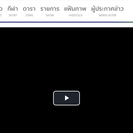
าว
กีฬา
ดารา
รายการ
แฟ้มภาพ
ผู้ประกาศข่าว
S
SPORT
STARS
SHOW
7HDSTOCK
NEWSCASTER
(current)
Play
Video