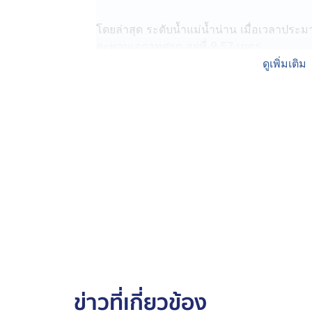
โดยล่าสุด ระดับน้ำแม่น้ำน่าน เมื่อเวลาประม
สะพานเอกาทศรถ อยู่ที่ 9.57 เมตร
ดูเพิ่มเติม
บางจุดทางสำนักช่าง ต้องใช้วิธีการขุดถนน เ
ดังเดิม เพื่อให้ประชาชนยังสามารถสัญจรผ่านไ
เพื่อเป็นการเตรียมรับมือแม่น้ำน่าน ที่เพิ่มสูงข
สิริกิติ์ จะปรับการระบายน้ำจาก 25 ล้านลูกบา
ลูกบาศก์เมตร ตั้งแต่วันที่ 4 กันยายน เป็นต้น
ส่วนภาพรวมของสถานการณ์น้ำท่วมจังหวัดพิษณุ
ประชาชน พื้นที่ทางการเกษตร ในเขตอำเภอเ
อำเภอนครไทย, อำเภอชาติตระการ, อำเภอวั
บางระกำ หน่วยงานที่เกี่ยวข้องได้เข้าให้กา
ข่าวที่เกี่ยวข้อง