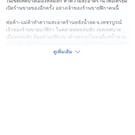
ในเขตเทศบาลเมืองหล่มสัก ทำความสะอาดร้าน เพื่อเตรียม
เปิดร้านขายของอีกครั้ง อย่างเจ้าของร้านขายฬิกาคนนี้
พ่อค้า-แม่ค้าทำความสะอาดร้านหลังน้ำลด
จ.เพชรบูรณ์
เจ้าของร้านขายนาฬิกา ในตลาดสดหล่มสัก เขตเทศบาล
เมืองหล่มสัก ต้องนำนาฬิกามาล้างคราบโคลนที่แช่น้ำท่วม
มา 2 วัน เพื่อนำกลับมาขายลดราคา พร้อมยืนยันว่า นาฬิกา
ของหนู กันน้ำได้ล้านเปอร์เซ็นต์นะคะ แช่น้ำสองวันยังเดิน
ดูเพิ่มเติม
ได้เหมือนเดิม
ส่วนนางเกตุจันทร์ เจ้าของร้านขายสังฆภัณฑ์ บอกว่า ปีนี้น้ำ
ท่วมหนักกว่าทุกปี ปกติแล้วน้ำไม่เคยเข้าร้านเลย แต่ปีนี้น้ำ
ทะลักเข้ามาจนของในร้านเสียหายหมด พอน้ำลดแล้วก็ต้อง
ช่วยกันล้างทำความสะอาด เพื่อให้กลับมาขายของได้
เหมือนเดิม
ส่วนโรงเรียนหลายแห่งในเขตเทศบาลเมืองหล่มสัก ทาง
คณะครู ต่างระดมกำลังช่วยกัน ล้างทำความสะอาดอาคาร
เรียน และบริเวณโดยรอบอย่างเร่งด่วน เพื่อเตรียมความ