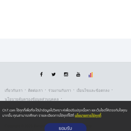
มวลน้ำที่อยู่เหนืออำเภอเมืองเพชรบูรณ์ ยังมีมวลน้ำจำนวน
มาก หรือหากมีฝนตกลงมาเพิ่มอาจทำให้น้ำเข้าท่วมพื้นที่ได้
ชาวบ้านยังคงต้องติดตามสถานการณ์อย่างใกล้ชิด
ชาวบ้านเดือดร้อน น้ำน่านเซาะถนนพัง จ.พิษณุโลก
สถานการณ์น้ำท่วมพิษณุโลก แม่น้ำน่านขึ้นสูงสุดในรอบ 10
ปี เซาะตลิ่งจนถนนคอนกรีตบ้านวังตะบัว ตำบลโคกสลุด
อำเภอบางกระทุ่ม พังถล่มไหลลงแม่น้ำ ทางยาวกว่า 400
เมตร เจ้าหน้าที่ต้องปิดเส้นทางสัญจรชั่วคราว
นายวันจักรี กลิ่นแย้ม ผู้ใหญ่บ้าน หมู่ 9 บ้านวังตาบัว บอกว่า
ตั้งแต่เดือนสิงหาคมเป็นต้นมาต่อเนื่องจนถึงกันยายน แม่น้ำ
น่านขึ้นสูงต่อเนื่อง ส่วนถนนคอนกรีตที่พังล่าสุด นับเป็นถนน
·
·
·
·
เกี่ยวกับเรา
ติตต่อเรา
ร่วมงานกับเรา
เงื่อนไขและข้อตกลง
เส้นที่ 3 แล้วที่ถูกน้ำเซาะพังในปีนี้
·
นโยบายคุ้มครองข้อมูลส่วนบุคคล
·
·
นโยบายคุ้มครองข้อมูลส่วนบุคคล (ออนไลน์)
นโยบายคุกกี้
น้ำเหนือถึง จ.พระนครศรีอยุธยา ชาวบ้านรับผลกระทบ
Ch7.com ใช้คุกกี้เพื่อที่จะได้นำข้อมูลไปวิเคราะห์เพื่อปรับปรุงเนื้อหา และเว็บไซต์ให้ตรงกับใจคุณ
นโยบายการใช้คุกกี้
มากขึ้น คุณสามารถศึกษา รายละเอียดการใช้คุกกี้ได้ที่
รับเรื่องร้องเรียน
ขยับลงพื้นที่ภาคกลาง อย่าง จ.พระนครศรีอยุธยา ระดับน้ำ
เจ้าพระยาสูงขึ้นอย่างต่อเนื่องล้นตลิ่งเอ่อท่วมบ้านเรือน
Copyright © 2026 Bangkok Broadcasting & T.V. Co.,Ltd.
ยอมรับ