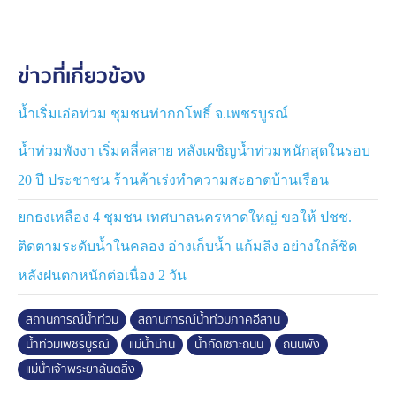
พร้อมสำหรับการเปิดเรียนในเช้าวันนี้
ชาวบ้านพายเรือหาปลาจมน้ำเสียชีวิต จ.เพชรบูรณ์
ข่าวที่เกี่ยวข้อง
นอกจากนนี้มีเหตุสลดเกิดขึ้น หลังจากทางอาสาสมัครกู้ภัย
สว่างมงคล และกู้ภัยสว่างแก่งค้อ รับแจ้งเหตุว่ามีชายวัยรุ่น
อายุ 19 ปี พายอออกเรือออกไปหาปลาแล้วสูญหาย ตั้งแต่คืน
น้ำเริ่มเอ่อท่วม ชุมชนท่ากกโพธิ์ จ.เพชรบูรณ์
วันที่ 2 กันยายน ในพื้นที่หมู่ 9 ตำบลหนองไขว่ อำเภอ
น้ำท่วมพังงา เริ่มคลี่คลาย หลังเผชิญน้ำท่วมหนักสุดในรอบ
หล่มสัก
20 ปี ประชาชน ร้านค้าเร่งทำความสะอาดบ้านเรือน
เมื่อวานนี้ทางอาสาสมัครกู้ภัยระดมกำลังค้นหาอย่างต่อ
ยกธงเหลือง 4 ชุมชน เทศบาลนครหาดใหญ่ ขอให้ ปชช.
เนื่อง กระทั่งเวลา 15.30 น. พบผู้สูญหายจมน้ำเสียชีวิต
ท่ามกลางความโศกเศร้าของครอบครัว
ติดตามระดับน้ำในคลอง อ่างเก็บน้ำ แก้มลิง อย่างใกล้ชิด
หลังฝนตกหนักต่อเนื่อง 2 วัน
แม้สถานการณ์น้ำท่วมในอำเภอหล่มสักจะคลี่คลายแล้ว แต่
ที่ต้องจับตาพื้นที่ต่อไป คือ มวลน้ำก้อนนี้จะไหลเข้าท่วมใน
สถานการณ์น้ำท่วม
สถานการณ์น้ำท่วมภาคอีสาน
พื้นที่เศรษฐกิจอำเภอเมืองเพชรบูรณ์หรือไม่
น้ำท่วมเพชรบูรณ์
แม่น้ำน่าน
น้ำกัดเซาะถนน
ถนนพัง
จากการลงพื้นที่มาสำรวจของทีมข่าว 7HD พบว่า ระดับน้ำ
แม่น้ำเจ้าพระยาล้นตลิ่ง
ยังต่ำกว่าคันกั้นน้ำเกือบ 2 เมตร แต่ยังประมาทไม่ได้ เพราะ