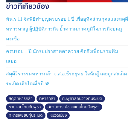
ข่าวที่เกี่ยวข้อง
พัน.ร.11 จัดพิธีทำบุญครบรอบ 1 ปี เพื่ออุทิศส่วนกุศลและสดุดี
ทหารหาญ ผู้ปฏิบัติภารกิจ ย้ำความภาคภูมิใจภารกิจบนภู
มะเขือ
ครบรอบ 1 ปี นักรบปราสาทตาควาย คิดถึงเพื่อนร่วมทีม
เสมอ
สดุดีวีรกรรมทหารกล้า จ.ส.อ.ธีระยุทธ ใจนักสู้ เคยถูกสะเก็ด
ระเบิด เสียไตเมื่อปี 58
สดุดีทหารกล้า
ทหารกล้า
กัมพูชาลอบวางทุ่นระเบิด
ชายแดนไทยกัมพูชา
สถานการณ์ชายแดนไทยกัมพูชา
ทหารเหยียบทุ่นระเบิด
หมวดเบียง