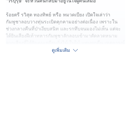
"วีรบุรุษ" จะหวนคืนกลับมาอยู่ในใจผู้คนเสมอ
ร้อยตรี รวิสุต ทองทิพย์ หรือ หมวดเบียง เปิดใจเล่าว่า
กัมพูชาลอบวางทุ่นระเบิดคุกคามอย่างต่อเนื่อง เพราะใน
ช่วงกลางคืนที่ป่าเงียบสนิท และรกทึบจนมองไม่เห็น แต่จะ
ได้ยินเสียงฝีเท้าทหารกัมพูชาลักลอบเข้ามาตัดลวดหนาม
จากเสียงที่ได้ยินคนเหยียบกิ่งไม้ ใบไม้ แทบทุกคืน เหตุการณ์
นี้เป็นหลักฐานชัดเจนว่าฝ่ายกัมพูชาละเมิดข้อตกลงหยุดยิง
ดูเพิ่มเติม
และไม่เคารพต่อกฎหมายมนุษยธรรมระหว่างประเทศ โดย
เฉพาะอนุสัญญาออตตาวา
ต่อมาวันที่ 12 สิงหาคม เวลาประมาณ 09.00 น. สิบเอก ธีร
พล เพียขันที สังกัดกองร้อยทหารพรานที่ 2610 พร้อมกำลัง
พล 7 นาย ปฏิบัติการลาดตระเวนตามแนวชายแดนไทย
ระหว่างปฏิบัติการบุกเส้นทางประจำ ห่างปราสาทตาเมือน
ธม ประมาณ 1 กิโลเมตร ได้เหยียบทุ่นระเบิดสังหารบุคคลที่
ฝ่ายกัมพูชาลอบวางไว้ ได้รับบาดเจ็บสาหัสที่ข้อเท้าซ้าย
ตอนนั้น หมวดเบียง โกรธมาก หลังทราบเรื่องอยากจะออก
ไปสู้กับทหารกัมพูชาเดี๋ยวนั้นเลย เพราะหัวหน้าพลเป็นคนดี