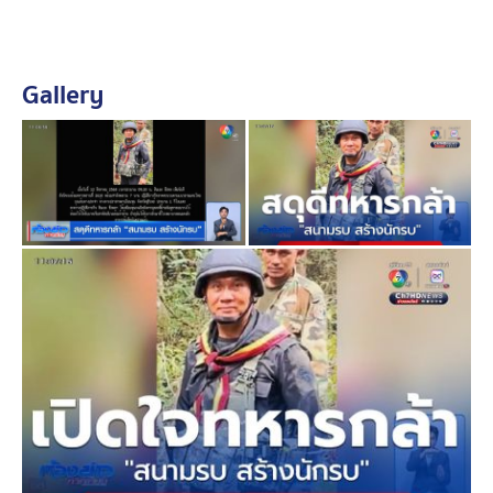
ยืนยันจุดที่ สิบเอก ธีรพล เหยียบกับระเบิดคือฝั่งไทย เพราะ
ไม่กี่วันที่ผ่านยังเดินลาดตระเวน ก็ไม่พบอะไร
Gallery
ทุกวันนี้ เวลาจะออกไปลาดตระเวน จะต้องมีเจ้าหน้าที่ EOD
เคลียร์พื้นที่ให้ก่อน ช่วงนี้ทหารทุกนายเริ่ม ผ่อนคลายมาก
ขึ้น แต่ยังไม่วางใจ เพราะอาจจะเกิดเหตุไม่คาดคิดขึ้นได้ ขอ
สดุดีทหารกล้าทุกนาย ที่เสียสละ ช่วยปกป้องแผ่นดินไทย
ขอบคุณประชาชนแนวหลัง ที่คอยส่งกำลังใจให้ ไม่ต้องเป็น
ห่วงพวกผมสบายดี กินอิ่ม นอนอุ่น และมีกำลังใจดีทุกนาย