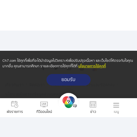
Ch7.com ใช้คุกกี้เพื่อที่จะได้นำข้อมูลไปวิเคราะห์เพื่อปรับปรุงเนื้อหา และเว็บไซต์ให้ตรงกับใจคุณ
นโยบายการใช้คุกกี้
มากขึ้น คุณสามารถศึกษา รายละเอียดการใช้คุกกี้ได้ที่
ยอมรับ
·
·
·
·
เกี่ยวกับเรา
ติตต่อเรา
ร่วมงานกับเรา
เงื่อนไขและข้อตกลง
·
นโยบายคุ้มครองข้อมูลส่วนบุคคล
·
·
นโยบายคุ้มครองข้อมูลส่วนบุคคล (ออนไลน์)
นโยบายคุกกี้
เมนู
ผังรายการ
ทีวีออนไลน์
ข่าว
รับเรื่องร้องเรียน
Copyright © 2026 Bangkok Broadcasting & T.V. Co.,Ltd.
All rights reserved