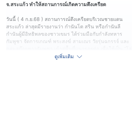
จ.สระแก้ว ทำให้สถานการณ์เกิดความตึงเครียด
วันนี้ ( 4 ก.ย.68 ) สถานการณ์ตึงเครียดบริเวณชายแดน
สระแก้ว ล่าสุดมีรายงานว่า กำนันโต สริน หรือกำนันลี
กำนันผู้มีอิทธิพลของชาวเขมร ได้ร่วมมือกับกำลังทหาร
กัมพูชา จัดการเกณฑ์ พระสงฆ์ สามเณร วัยรุ่นฉกรรจ์ และ
กลุ่มสก๊อยชาวกัมพูชา เข้าสู่พื้นที่แนวรอยต่อ เพื่อใช้เป็น “โล่
มนุษย์” กดดันกำลังเจ้าหน้าที่ไทย ทั้งทหารกองกำลังบูรพา
ดูเพิ่มเติม
และตำรวจควบคุมฝูงชน (คฝ.) สภ.สระแก้ว
โดยแหล่งข่าวด้านความมั่นคง ระบุว่า การเคลื่อนไหวดัง
กล่าวมีเป้าหมาย เพื่อกดดันให้ฝ่ายไทย ให้ลดการตรึงกำลัง
และไม่สามารถดำเนินการจัดการพื้นที่พิพาทได้สะดวก ขณะ
ที่กองกำลังไทยยังคงรักษาความสงบ ไม่ตอบโต้ และเน้นใช้
มาตรการทางการทูตควบคู่กับการเฝ้าระวังพื้นที่
ส่วนความเคลื่อนไหวทางฝั่งไทย ทางกองบัญชาการกองทัพ
ไทย โดยหน่วยบัญชาการทหารพัฒนา (นทพ.) รายงานการ
เคลื่อนไหวของกัมพูชาใกล้แนวชายแดน และยืนยันให้ทุก