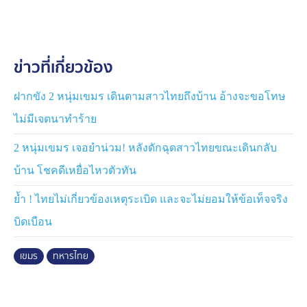
หน่วยคงมาตรการเฝ้าระวังเข้ม ซึ่งช่วงบ่ายที่ ต.ท่าข้าม
ต.ป่าไร่ อ.อรัญประเทศ และ ต.โนนหมากมุ่น ต.โคกสูง
อ.โคกสูง จ.สระแก้ว ได้มีการเตรียมพื้นที่สำหรับการ
ข่าวที่เกี่ยวข้อง
ก่อสร้าง รั้วถาวรและเส้นทางลูกรัง ตามแผนพัฒนาแนว
ชายแดน
ฝากขัง 2 หนุ่มเขมร เดินตามสาวไทยถึงบ้าน อ้างจะขอโทษ
ต่อมาเมื่อเวลา 14.00 น. พลโท ธีรพงศ์ ปัทมสิงห์ ณ อยุธยา
ไม่มีเจตนาทำร้าย
รองผู้บัญชาการหน่วยบัญชาการทหารพัฒนา (ฝ่ายพัฒนา)
พร้อมคณะ เดินทางลงพื้นที่ตรวจความพร้อม โดยมี รอง
2 หนุ่มเขมร เจอยำน่วม! หลังดักฉุดสาวไทยขณะเดินกลับ
ผอ.สนภ.1 นทพ. และกำลังพล นพค.12 สนภ.1 นทพ. ให้การ
บ้าน โชคดีเหยื่อไหวตัวทัน
ต้อนรับ กระทั่ง เวลา 14.42 น. รายงานสถานการณ์ระบุว่า
ฝ่ายกัมพูชาได้เสริมกำลังมวลชน และทหารเพิ่มขึ้นเป็น
ย้ำ ! ไทยไม่เกี่ยวข้องเหตุระเบิด และจะไม่ยอมให้ข้อเท็จจริง
ประมาณ 300 คน รวมตัวใกล้กับ หลักเขตที่ 46 (ห่างจาก
บิดเบือน
เส้นเขตแดนไทยราว 10–15 เมตร)
เขมร
ทหารไทย
สถานการณ์ล่าสุด แม้การเสริมกำลังและการเกณฑ์
ประชาชนฝ่ายกัมพูชา โดยเฉพาะการนำพระ สามเณรเข้า
มาเกี่ยวข้อง จะถูกมองว่าเป็นการยั่วยุ และพยายามสร้างแรง