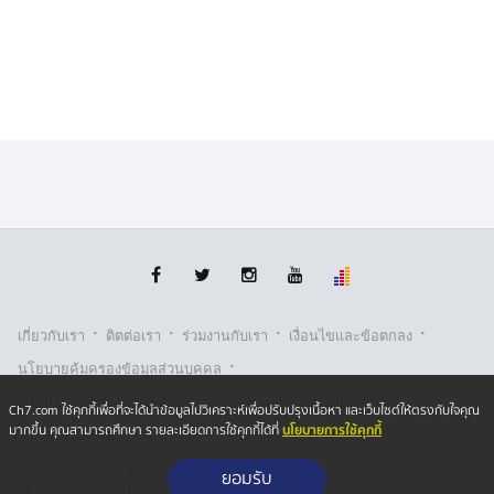
·
·
·
·
เกี่ยวกับเรา
ติตต่อเรา
ร่วมงานกับเรา
เงื่อนไขและข้อตกลง
·
นโยบายคุ้มครองข้อมูลส่วนบุคคล
·
·
นโยบายคุ้มครองข้อมูลส่วนบุคคล (ออนไลน์)
นโยบายคุกกี้
Ch7.com ใช้คุกกี้เพื่อที่จะได้นำข้อมูลไปวิเคราะห์เพื่อปรับปรุงเนื้อหา และเว็บไซต์ให้ตรงกับใจคุณ
นโยบายการใช้คุกกี้
มากขึ้น คุณสามารถศึกษา รายละเอียดการใช้คุกกี้ได้ที่
รับเรื่องร้องเรียน
Copyright © 2026 Bangkok Broadcasting & T.V. Co.,Ltd.
ยอมรับ
All rights reserved