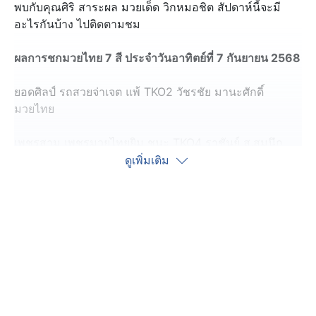
พบกับคุณศิริ สาระผล มวยเด็ด วิกหมอชิต สัปดาห์นี้จะมี
อะไรกันบ้าง ไปติดตามชม
ผลการชกมวยไทย 7 สี ประจำวันอาทิตย์ที่ 7 กันยายน 2568
ยอดศิลป์ รถสวยจ่าเจต แพ้ TKO2 วัชรชัย มานะศักดิ์
มวยไทย
เพชรสาม เพชรมวยไทยยิม ชนะ TKO4 ราชันย์ ส.สมนึก
ดูเพิ่มเติม
เพชรหนึ่ง เพชรมวยไทยยิม ชนะคะแนน ดินเนื้อทอง ผู้กอง
พงษ์ 191
(คู่เอก) คมเพชร ศิษย์สารวัตรเสือ ชนะคะแนน ดอกไม้ป่า
สันติอุบล
คู่เด็ดสัปดาห์นี้ คือ ยอดศิลป์ รถสวยจ่าเจต พบกับ วัชรชัย
แอ๊ดสันป่าตอง ผลปรากฏว่า ยอดศิลป์ รถสวยจ่าเจต แพ้
TKO2 วัชรชัย มานะศักดิ์มวยไทย