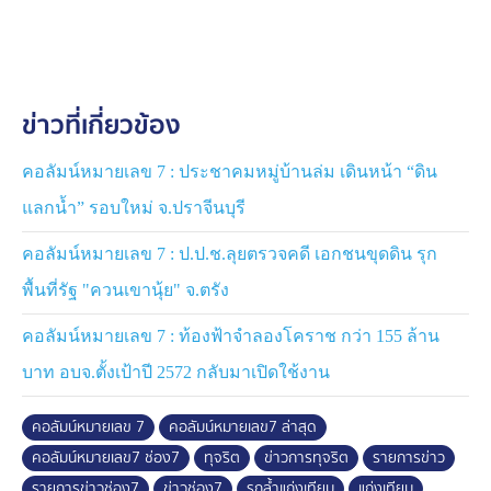
ล้ำ ซึ่งนายก อบต.หินตั้ง ยืนยัน มีแนวเขตชัดเจนที่เจ้าหน้าที่
กรมเจ้าท่าชี้พิกัดไว้
รองเลขาธิการคณะกรรมการ ป.ป.ช.ภาค 2 เผยสาเหตุรื้อ
ข่าวที่เกี่ยวข้อง
ถอนไม่เสร็จ เพราะบางจุดเป็นแผ่นคอนกรีตขนาดใหญ่ ต้อง
ใช้เครื่องจักรหนัก แต่ยืนยัน ที่ผ่านมา ผู้ประกอบการให้
ความร่วมมืออย่างดี
คอลัมน์หมายเลข 7 : ประชาคมหมู่บ้านล่ม เดินหน้า “ดิน
แลกน้ำ” รอบใหม่ จ.ปราจีนบุรี
แก่งเทียมแห่งนี้ เป็นโครงการของสำนักงานโยธาธิการและ
ผังเมืองจังหวัดนครนายก แบ่งเป็น 4 ช่วง งบประมาณราว
คอลัมน์หมายเลข 7 : ป.ป.ช.ลุยตรวจคดี เอกชนขุดดิน รุก
38 ล้านบาท เริ่มก่อสร้างตั้งแต่ปี 2549-2558
พื้นที่รัฐ "ควนเขานุ้ย" จ.ตรัง
การเข้ามาตรวจสอบของสำนักงาน ป.ป.ช. ภาค 2 และ
คอลัมน์หมายเลข 7 : ท้องฟ้าจำลองโคราช กว่า 155 ล้าน
สำนักงาน ป.ป.ช. ประจำจังหวัดนครนายก จึงเป็นการป้อง
บาท อบจ.ตั้งเป้าปี 2572 กลับมาเปิดใช้งาน
ปรามและแก้ไขปัญหา "การทุจริต" ใช้ความได้เปรียบ
จับจองพื้นที่ หาผลประโยชน์ ปล่อยสิ่งปฏิกูลลงลำน้ำ รุกล้ำ
คอลัมน์หมายเลข 7
คอลัมน์หมายเลข7 ล่าสุด
ที่ดินสาธารณะ
คอลัมน์หมายเลข7 ช่อง7
ทุจริต
ข่าวการทุจริต
รายการข่าว
ผลสัมฤทธิ์นี้ เกิดขึ้นจากการบังคับใช้กฎหมายเคร่งครัด และ
รายการข่าวช่อง7
ข่าวช่อง7
รุกล้ำแก่งเทียม
แก่งเทียม