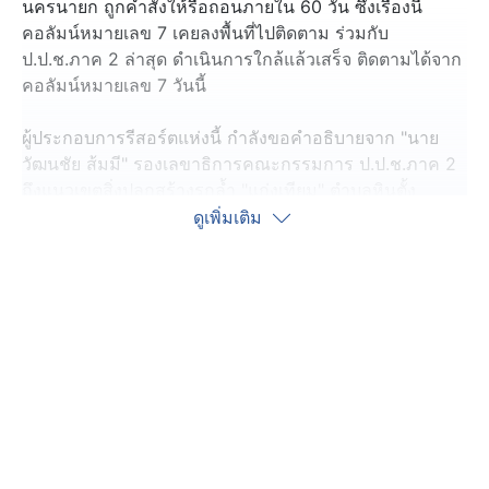
นครนายก ถูกคำสั่งให้รื้อถอนภายใน 60 วัน ซึ่งเรื่องนี้
คอลัมน์หมายเลข 7 เคยลงพื้นที่ไปติดตาม ร่วมกับ
ป.ป.ช.ภาค 2 ล่าสุด ดำเนินการใกล้แล้วเสร็จ ติดตามได้จาก
คอลัมน์หมายเลข 7 วันนี้
ผู้ประกอบการรีสอร์ตแห่งนี้ กำลังขอคำอธิบายจาก "นาย
วัฒนชัย ส้มมี" รองเลขาธิการคณะกรรมการ ป.ป.ช.ภาค 2
ถึงแนวเขตสิ่งปลูกสร้างรุกล้ำ "แก่งเทียม" ตำบลหินตั้ง
อำเภอเมืองนครนายก
ดูเพิ่มเติม
หลังเป็น 1 ใน 4 ผู้ประกอบการท่องเที่ยว ยังรื้อถอนไม่เสร็จ
ภายใน 60 วัน หรือภายใน 30 สิงหาคม 2568 ซึ่งคอลัมน์
หมายเลข 7 เคยติดตามเรื่องนี้
ผู้ประกอบการ อ้างว่า ที่ตั้งร้านของรีสอร์ต เป็นพื้นที่โค้ง
หรือมุมหลังเต่า จึงไม่มั่นใจว่า รุกล้ำแก่งเทียมหรือไม่ จะ
ยอมรื้อถอน ต่อเมื่อตรวจวัดพื้นที่ชัดเจนเท่านั้น
ความไม่เข้าใจในแนวเขต ทำให้ผู้ประกอบการอาจเผลอรุก