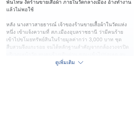
พ้นโทษ งัดร้านขายเสื้อผ้า ภายในวัดกลางเมือง อ้างทำงาน
แล้วไม่พอใช้
หลัง นางสาวสายธารณ์ เจ้าของร้านขายเสื้อผ้าในวัดแห่ง
หนึ่ง เข้าแจ้งความที่ สภ.เมืองอุบลราชธานี ว่ามีคนร้าย
เข้าไปขโมยทรัพย์สินในร้ายมูลค่ากว่า 3,000 บาท ชุด
สืบสวนจึงแกะรอย จนได้หลักฐานสำคัญจากกล้องวงจรปิด
บริเวณหน้าวัด พบคนร้ายเดินผ่าน ขณะเข้าไปก่อเหตุ จน
ตามไปจับกุม นายวิรัญ ผู้ก่อเหตุได้
ดูเพิ่มเติม
สอบสวนผู้ต้องหารับว่า ตนเองเพิ่งพ้นโทษคดีลักทรัพย์มาได้
ประมาณ 3 เดือน ก็มารับจ้างขายผักในตลาด ได้ค่าจ้างวัน
ละ 60 บาท แต่ไม่พอใช้ จึงมาก่อเหตุครั้งนี้ ได้ทรัพย์สินเป็น
เงินสดประมาณ 800 บาท เสื้อผ้า บุหรี่ และเครื่องสำอาง
โดยเงินที่ได้ก็ไปซื้อเหล้า และซื้อยาบ้าเสพ เบื้องต้น ตำรวจ
แจ้งข้อหา ลักทรัพย์ในเวลากลางคืน และเสพยาเสพติด
ดำเนินคดีตามกฎหมาย