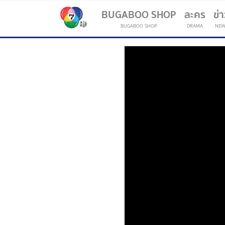
BUGABOO SHOP
ละคร
ข่
BUGABOO SHOP
DRAMA
NEW