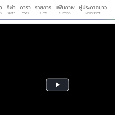
าว
กีฬา
ดารา
รายการ
แฟ้มภาพ
ผู้ประกาศข่าว
S
SPORT
STARS
SHOW
7HDSTOCK
NEWSCASTER
(current)
Play
Video