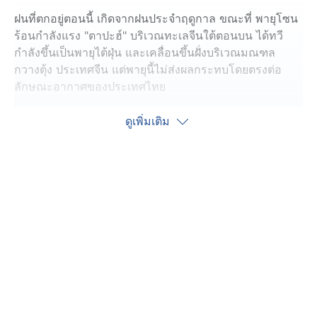
ฝนที่ตกอยู่ตอนนี้ เกิดจากฝนประจำฤดูกาล ขณะที่ พายุโซน
ร้อนกำลังแรง "ตาปะฮ์" บริเวณทะเลจีนใต้ตอนบน ได้ทวี
กำลังขึ้นเป็นพายุไต้ฝุ่น และเคลื่อนขึ้นฝั่งบริเวณมณฑล
กวางตุ้ง ประเทศจีน แต่พายุนี้ไม่ส่งผลกระทบโดยตรงต่อ
ลักษณะอากาศของประเทศไทย
ด้าน นายสมควร ต้นจาน ผอ.กองพยากรณ์อากาศ กรม
ดูเพิ่มเติม
อุตุนิยมวิทยา กทม. ยังรับมือได้ เนื่องจากไม่มีน้ำทะเลหนุน
มาสมทบ แต่จะท่วมขังเฉพาะบางพื้นที่ที่เป็นจุดอ่อน ภาพ
รวมแล้วไม่น่าเป็นกังวล
สภาพอากาศแต่ละภาค
ภาคเหนือ มีฝนตกได้ 60% ของพื้นที่ และมีฝนตกหนักบาง
แห่งที่ อุตรดิตถ์ ตาก กำแพงเพชร พิษณุโลก พิจิตร และ
เพชรบูรณ์
ภาคอีสาน มีฝนฟ้าคะนอง 70% ของพื้นที่ และมีฝนตกหนัก
บางแห่งที่ บึงกาฬ สกลนคร นครพนม ชัยภูมิ มุกดาหาร