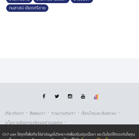
#ฝนฟ้าอากาศ #พยากรณ์อากาศ #บีกมลาสน์
กมลาสน์ เอียดศรีชาย
·
·
·
·
เกี่ยวกับเรา
ติตต่อเรา
ร่วมงานกับเรา
เงื่อนไขและข้อตกลง
·
นโยบายคุ้มครองข้อมูลส่วนบุคคล
·
·
นโยบายคุ้มครองข้อมูลส่วนบุคคล (ออนไลน์)
นโยบายคุกกี้
Ch7.com ใช้คุกกี้เพื่อที่จะได้นำข้อมูลไปวิเคราะห์เพื่อปรับปรุงเนื้อหา และเว็บไซต์ให้ตรงกับใจคุณ