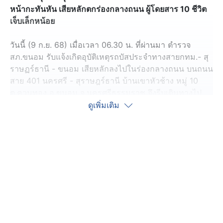
หน้ากะทันหัน เสียหลักตกร่องกลางถนน ผู้โดยสาร 10 ชีวิต
เจ็บเล็กหน้อย
วันนี้ (9 ก.ย. 68) เมื่อเวลา 06.30 น. ที่ผ่านมา ตำรวจ
สภ.ขนอม รับแจ้งเกิดอุบัติเหตุรถบัสประจำทางสายกทม.- สุ
ราษฏร์ธานี - ขนอม เสียหลักลงไปในร่องกลางถนน บนถนน
สาย 401 นครศรี - สุราษฎร์ธานี บ้านเขาหัวช้าง หมู่ 10
ต.ควนทอง อ.ขนอม จ.นครศรีธรรมราช จึงรีบเดินทางไป
ตรวจสอบ พร้อมหน่วยกู้ชีพ กู้ภัยเข้าช่วยเหลือ
ดูเพิ่มเติม
ที่เกิดเหตุพบรถบัสโดยสารประจำทาง สภาพเสียหลักตกร่อง
กลางถนน ส่วนผู้โดยสารกว่า 10 คน ได้รับบาดเจ็บเล็กน้อย
เจ้าหน้าที่กู้ภัยจึงนำส่งโรงพยาบาลขนอม
เบื้องต้นสอบถาม นายมนญ อายุ 60 ปี คนขับรถบัสโดยสาร
ประจำทางคันดังกล่าว บอกว่า ขับรถรับผู้โดยสารจาก กทม.
มาปลายทาง อ.ขนอม จ.นครศรีธรรมราช ระหว่างทางส่งผู้
โดยสารตามจุดจอด และยังเหลือผู้โดยสาร 10 กว่าคน เมื่อ