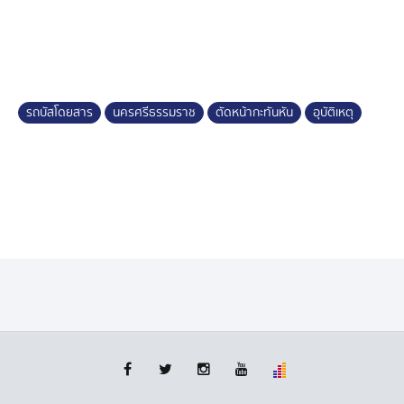
ถึงที่เกิดเหตุมีรถจักรยานยนต์ขี่ตัดหน้ากะทันหัน ตนจึงหัก
หลบ ทำให้รถเสียหลักตกร่องกลางถนนดังกล่าว โชคดีที่ไม่มี
ใครเป็นอะไรมาก ไม่เช่นนั้นอาจกลายเป็นเหตุสลด
โศกนาฏกรรมครั้งใหญ่ ถ้าเกิดควบคุมรถไม่ได้แล้วพลิกคว่ำ
รถบัสโดยสาร
นครศรีธรรมราช
ตัดหน้ากะทันหัน
อุบัติเหตุ