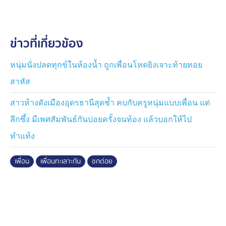
บาดเจ็บ ก่อนที่พลเมืองดีจะช่วยห้าม โทรแจ้งตำรวจ
ตำรวจได้ลงพื้นที่ตรวจสอบ พร้อมเก็บหลักฐานจากกล้อง
ข่าวที่เกี่ยวข้อง
วงจรปิดไว้ประกอบสำนวน เหลือรอสอบปากคำผู้บาดเจ็บ
อย่างละเอียดหลังอาการดีขึ้น เพื่อติดตามตัวคู่กรณีมาดำเนิน
คดีตามกฎหมายต่อไป
หนุ่มนั่งปลดทุกข์ในห้องน้ำ ถูกเพื่อนโหดยิงเจาะท้ายทอย
สาหัส
สาวห้างดังเมืองอุดรธานีสุดช้ำ คบกับครูหนุ่มแบบเพื่อน แต่
ลึกซึ้ง มีเพศสัมพันธ์กันบ่อยครั้งจนท้อง แล้วบอกให้ไป
ทำแท้ง
เพื่อน
เพื่อนทะเลาะกัน
ชกต่อย