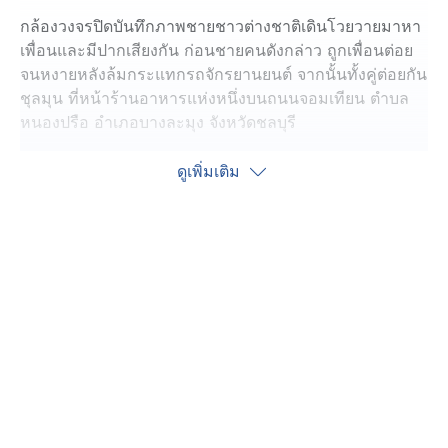
กล้องวงจรปิดบันทึกภาพชายชาวต่างชาติเดินโวยวายมาหา
เพื่อนและมีปากเสียงกัน ก่อนชายคนดังกล่าว ถูกเพื่อนต่อย
จนหงายหลังล้มกระแทกรถจักรยานยนต์ จากนั้นทั้งคู่ต่อยกัน
ชุลมุน ที่หน้าร้านอาหารแห่งหนึ่งบนถนนจอมเทียน ตำบล
หนองปรือ อำเภอบางละมุง จังหวัดชลบุรี
ตำรวจ สภ.เมืองพัทยา ไปตรวจสอบพบ นาย LINWOOD
ดูเพิ่มเติม
LOUIS NATHAN อายุ 32 ปี สัญชาติอังกฤษ นอนอยู่บนพื้น
ทางเท้า สภาพหูซ้ายฉีกขาด ตามร่างกายมีรอยฟกช้ำหลาย
แห่ง จึงให้กู้ภัยปฐมพยาบาลก่อนนำส่งโรงพยาบาลเพื่อ
ทำการรักษา ส่วนเพื่อนที่เป็นชาวต่างชาติด้วยกัน ได้อาศัย
ช่วงชุลมุนหลบหนีไปก่อนเจ้าหน้าที่จะมาถึง
นางจอย อายุ 50 ปี ผู้เห็นเหตุการณ์ เล่าว่าเห็นผู้บาดเจ็บและ
เพื่อนเดินออกมาจากบาร์เบียร์ในสภาพมึนเมา ทั้งคู่ได้โต้
เถียงกันว่าจะกลับที่พัก หรือจะไปเที่ยวต่อ ซึ่งผู้บาดเจ็บตั้งใจ
จะไปเที่ยวต่อ จึงแวะกดเงินจากตู้เอทีเอ็ม แต่พอกดไม่ได้ เลย
เปลี่ยนใจอยากกลับที่พัก ทำให้เพื่อนอีกคนไม่พอใจ ชกหน้าผู้