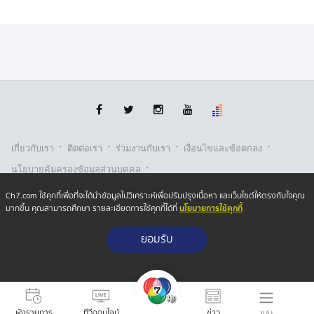
·
·
·
·
เกี่ยวกับเรา
ติตต่อเรา
ร่วมงานกับเรา
เงื่อนไขและข้อตกลง
·
นโยบายคุ้มครองข้อมูลส่วนบุคคล
·
·
นโยบายคุ้มครองข้อมูลส่วนบุคคล (ออนไลน์)
นโยบายคุกกี้
Ch7.com ใช้คุกกี้เพื่อที่จะได้นำข้อมูลไปวิเคราะห์เพื่อปรับปรุงเนื้อหา และเว็บไซต์ให้ตรงกับใจคุณ
นโยบายการใช้คุกกี้
มากขึ้น คุณสามารถศึกษา รายละเอียดการใช้คุกกี้ได้ที่
รับเรื่องร้องเรียน
Copyright © 2026 Bangkok Broadcasting & T.V. Co.,Ltd.
ยอมรับ
All rights reserved
เมนู
ผังรายการ
ทีวีออนไลน์
ข่าว