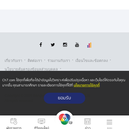
ร่วม และมอบหมายให้ผู้ว่าฯ สระแก้ว ประสานงานกับ ผู้ว่าฯ
บันเตีย เมียน เจย หากสำเร็จจะขายผลใช้พื้นที่อื่น ๆ
5. การผ่อนปรนการค้าชายแดน เริ่มจากเปิดด่านถาวร
จังหวัดจันทบุรี และจังหวัดตราด เพื่อลดผลกระทบต่อภาค
ธุรกิจและการขนส่งข้ามแดน
ทั้งนี้ การประชุม GBC ครั้งต่อไป จะกำหนดให้เกิดขึ้น
·
·
·
·
เกี่ยวกับเรา
ติตต่อเรา
ร่วมงานกับเรา
เงื่อนไขและข้อตกลง
ภายใน 30 วัน หลังจากการประชุมฯ ในครั้งนี้ โดยมีฝ่าย
·
ไทยเป็นเจ้าภาพ
นโยบายคุ้มครองข้อมูลส่วนบุคคล
·
·
นโยบายคุ้มครองข้อมูลส่วนบุคคล (ออนไลน์)
นโยบายคุกกี้
Ch7.com ใช้คุกกี้เพื่อที่จะได้นำข้อมูลไปวิเคราะห์เพื่อปรับปรุงเนื้อหา และเว็บไซต์ให้ตรงกับใจคุณ
นโยบายการใช้คุกกี้
มากขึ้น คุณสามารถศึกษา รายละเอียดการใช้คุกกี้ได้ที่
รับเรื่องร้องเรียน
Copyright © 2026 Bangkok Broadcasting & T.V. Co.,Ltd.
ยอมรับ
All rights reserved
เมนู
ผังรายการ
ทีวีออนไลน์
ข่าว