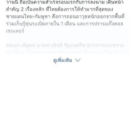
วานนี้ ถือเป็นความสำเร็จรอบแรกกับการลงนาม เดินหน้า
สำคัญ 2 เรื่องหลัก ที่ไทยต้องการให้ทำมากที่สุดของ
ชายแดนไทย-กัมพูชา คือการถอนอาวุธหนักออกจากพื้นที่
ร่วมเก็บกู้ทุ่นระเบิดภายใน 1 เดือน และการปราบแก๊งคอล
เซนเตอร์
พลเอก ณัฐพล นาคพาณิชย์ รัฐมนตรีช่วยว่าการกระทรวง
กลาโหม เป็นประธานร่วมกับ พลเอก เตีย เซฮา ในการ
ประชุมคณะกรรมการชายแดนทั่วไปไทย-กัมพูชา ระดับ
ดูเพิ่มเติม
รัฐมนตรีว่าการกระทรวงกลาโหม สมัยวิสามัญ ที่จังหวัด
เกาะกง ประเทศกัมพูชา
การประชุม GBC ในครั้งนี้ มีวัตถุประสงค์เพื่อเป็นการ
ติดตามความคืบหน้าในการดำเนินการตามผลการประชุม
GBC ครั้งที่แล้ว ณ ประเทศมาเลเซีย โดยเฉพาะข้อตกลง
หยุดยิง
การประชุมฯ มีการเห็นชอบร่วมกันใน 5 ประเด็นสำคํญ
ได้แก่