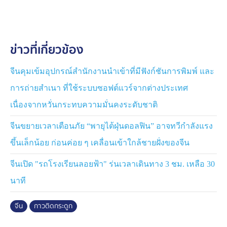
ภายในที่เป็นโลหะแบบดั้งเดิม ซึ่งปรับปรุงการรักษาด้าน
ศัลยศาสตร์กระดูกและข้อให้ดียิ่งขึ้น
ข่าวที่เกี่ยวข้อง
จีนคุมเข้มอุปกรณ์สำนักงานนำเข้าที่มีฟังก์ชันการพิมพ์ และ
การถ่ายสำเนา ที่ใช้ระบบซอฟต์แวร์จากต่างประเทศ
เนื่องจากหวั่นกระทบความมั่นคงระดับชาติ
จีนขยายเวลาเตือนภัย “พายุไต้ฝุ่นดอลฟิน” อาจทวีกำลังแรง
ขึ้นเล็กน้อย ก่อนค่อย ๆ เคลื่อนเข้าใกล้ชายฝั่งของจีน
จีนเปิด "รถโรงเรียนลอยฟ้า" ร่นเวลาเดินทาง 3 ชม. เหลือ 30
นาที
จีน
กาวติดกระดูก