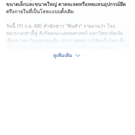
ขนาดเล็กและขนาดใหญ่ คาดจะลดหรือทดแทนอุปกรณ์ยึด
ตรึงภายในที่เป็นโลหะแบบดั้งเดิม
วันนี้ (11 ก.ย. 68) สำนักข่าว “ซินหัว” รายงานว่า โรง
พยาบาลเซ่าอี้ฟู สังกัดคณะแพทยศาสตร์ มหาวิทยาลัยเจ้อ
เจียงทางตะวันออกของจีน ประกาศผลการวิจัยครั้งใหม่ ซึ่ง
เป็นการพัฒนาวัสดุ "กาวติดกระดูก" ที่สามารถยึดตรึง
กระดูกได้อย่างรวดเร็วและแน่นหนา ภายใต้สภาวะร่างกาย
ดูเพิ่มเติม
ของมนุษย์ที่มีเลือดไหลเวียนอยู่
โดยผลการวิจัยทางคลินิกแบบสุ่มและแบบกลุ่มควบคุมหลาย
สถาบันเกี่ยวกับการรักษากระดูกหักแบบแตกละเอียดของโรง
พยาบาลฯ พบว่า วัสดุ “กาวติดกระดูก” นี้มีความปลอดภัย
และประสิทธิภาพดีในกลุ่มผู้ป่วยทดลองแล้วมากกว่า 150
เคส และตัวบ่งชี้ทั้งหมดผ่านมาตรฐานที่กำหนด
นอกจากนี้ ทางคณะนักวิจัยพบว่า วัสดุชีวภาพที่พัฒนาขึ้นมา
ใหม่นี้ สามารถใช้ยึดตรึงชิ้นส่วนกระดูกหักทั้งขนาดเล็กและ
ขนาดใหญ่ คาดว่าจะลดหรือทดแทนการใช้อุปกรณ์ยึดตรึง